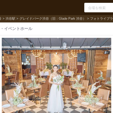
谷
渋谷駅
グレイドパーク渋谷（旧：Glade Park 渋谷）
フォトライブラ
・
イベントホール