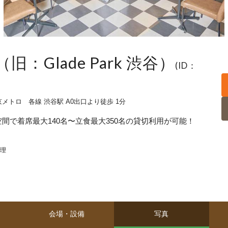
Glade Park 渋谷）
(ID：
メトロ 各線 渋谷駅 A0出口より徒歩 1分
間で着席最大140名〜立食最大350名の貸切利用が可能！
理
会場・設備
写真