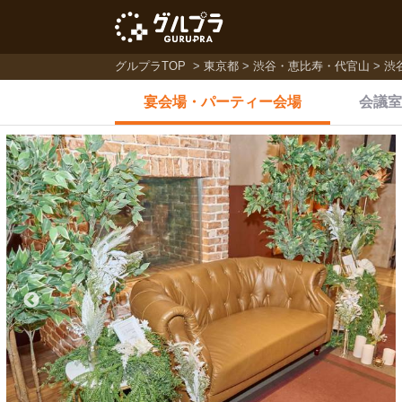
グルプラTOP
東京都
渋谷・恵比寿・代官山
渋
宴会場・
パーティー会場
会議室