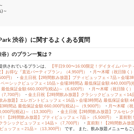
～

込)～
Park 渋谷）に関するよくある質問
k 渋谷）のプラン一覧は？
）で提供されているプランは、
【平日9:00〜16:00限定！デイタイムパー
定】お得な『直近パーティプラン』（4,950円）
・
月〜木曜（祝日除く）
500円）
・
金土日祝【2時間飲み放題】プティビュッフェ＜7品＞会場3時間込 
シックビュッフェ＜10品＞会場3時間込 最低保証金額:440,000円(税
保証金額:660,000円(税込)～（6,600円）
・
月〜木曜（祝日除く）
（7,700円）
・
金土日祝【2時間飲み放題】クラシックビュッフェ＜14品＞会
放題】エレガントビュッフェ＜16品＞会場3時間込 最低保証金額:440,0
込 最低保証金額:660,000円(税込)～（9,900円）
・
月〜木曜（祝
000円(税込)～（13,300円）
・
金土日祝【2時間飲み放題】フルセレク
割！【2時間飲み放題】プティビュッフェ＜7品＞（5,500円）
・
直前割
ラシックビュッフェ＜14品＞（7,700円）
・
直前割！【2時間飲み放題
ュッフェ＜21品＞（13,300円）
です。
また、飲み放題メニューもご