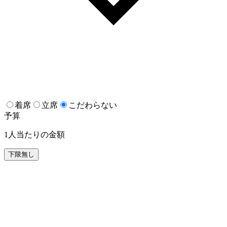
着席
立席
こだわらない
予算
1人当たりの金額
下限無し