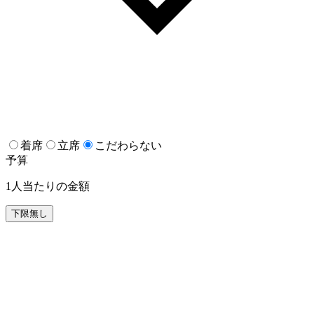
着席
立席
こだわらない
予算
1人当たりの金額
下限無し