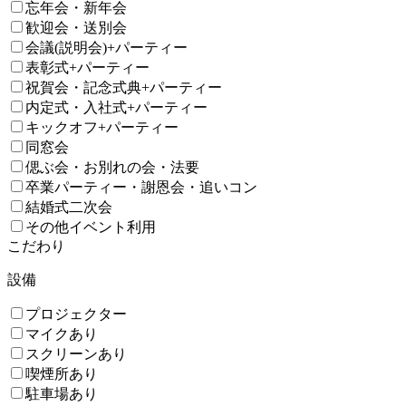
忘年会・新年会
歓迎会・送別会
会議(説明会)+パーティー
表彰式+パーティー
祝賀会・記念式典+パーティー
内定式・入社式+パーティー
キックオフ+パーティー
同窓会
偲ぶ会・お別れの会・法要
卒業パーティー・謝恩会・追いコン
結婚式二次会
その他イベント利用
こだわり
設備
プロジェクター
マイクあり
スクリーンあり
喫煙所あり
駐車場あり