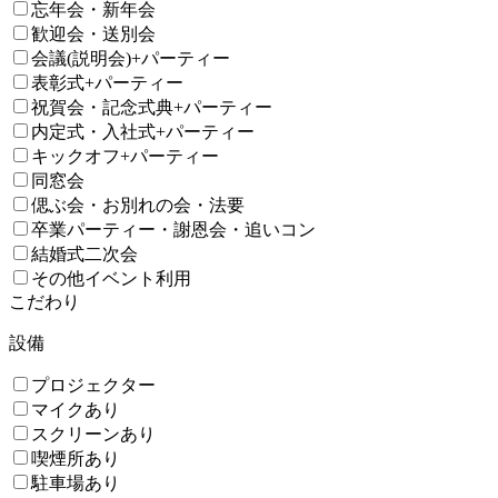
忘年会・新年会
歓迎会・送別会
会議(説明会)+パーティー
表彰式+パーティー
祝賀会・記念式典+パーティー
内定式・入社式+パーティー
キックオフ+パーティー
同窓会
偲ぶ会・お別れの会・法要
卒業パーティー・謝恩会・追いコン
結婚式二次会
その他イベント利用
こだわり
設備
プロジェクター
マイクあり
スクリーンあり
喫煙所あり
駐車場あり