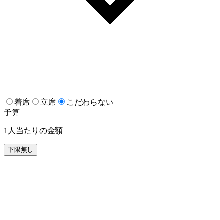
着席
立席
こだわらない
予算
1人当たりの金額
下限無し