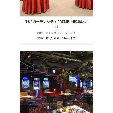
TKPガーデンシティPREMIUM広島駅北
口
和食
中華
イタリアン・フレンチ
立席：120人 着席：144人 まで