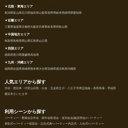
▼北陸・東海エリア
新潟県
富山県
石川県
福井県
山梨県
長野県
岐阜県
静岡県
愛知県
▼近畿エリア
三重県
滋賀県
京都府
大阪府
兵庫県
奈良県
和歌山県
▼中国地方エリア
鳥取県
島根県
岡山県
広島県
山口県
▼四国エリア
徳島県
香川県
愛媛県
高知県
▼九州・沖縄エリア
福岡県
佐賀県
長崎県
熊本県
大分県
宮崎県
鹿児島県
沖縄県
人気エリアから探す
渋谷・恵比寿・代官山
目黒・白金・五反田
立川・八王子市周辺
池袋～高田馬場・早稲田
横浜市
さいたま市
利用シーンから探す
パーティー・懇親会
忘年会・新年会
歓迎会・送別会
会議(説明会)+パーティー
表彰式+パーティー
祝賀会・記念式典+パーティー
内定式・入社式+パーティー