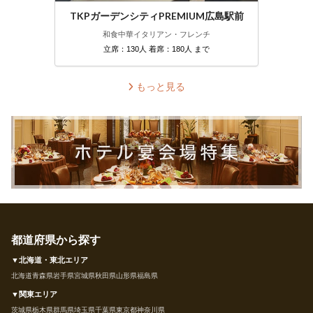
TKPガーデンシティPREMIUM広島駅前
和食
中華
イタリアン・フレンチ
立席：130人 着席：180人 まで
もっと見る
都道府県から探す
▼北海道・東北エリア
北海道
青森県
岩手県
宮城県
秋田県
山形県
福島県
▼関東エリア
茨城県
栃木県
群馬県
埼玉県
千葉県
東京都
神奈川県