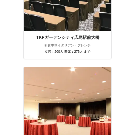
TKPガーデンシティ広島駅前大橋
和食
中華
イタリアン・フレンチ
立席：200人 着席：276人 まで