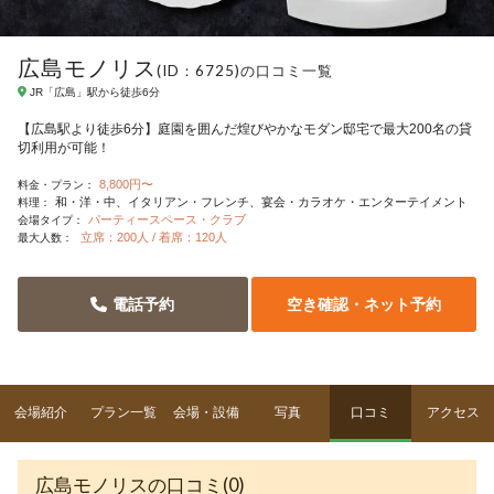
広島モノリス
(ID：6725)の口コミ一覧
JR「広島」駅から徒歩6分
【広島駅より徒歩6分】庭園を囲んだ煌びやかなモダン邸宅で最大200名の貸
切利用が可能！
8,800円〜
料金・プラン：
和・洋・中
イタリアン・フレンチ
宴会・カラオケ・エンターテイメント
料理：
パーティースペース・クラブ
会場タイプ：
立席：200人 / 着席：120人
最大人数：
電話予約
空き確認・ネット予約
会場紹介
プラン一覧
会場・設備
写真
口コミ
アクセス
広島モノリスの口コミ(0)