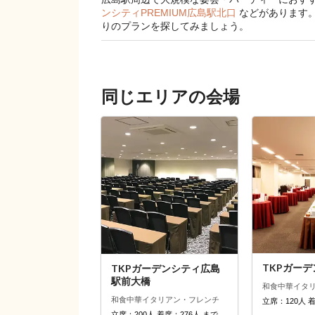
ンシティPREMIUM広島駅北口
などがあります
りのプランを探してみましょう。
同じエリアの会場
TKPガー
TKPガーデンシティ広島
駅前大橋
和食
中華
イタ
和食
中華
イタリアン・フレンチ
立席：120人 
立席：200人 着席：276人 まで