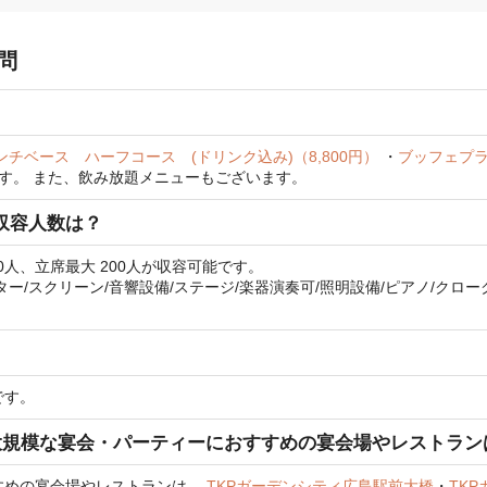
問
ンチベース ハーフコース (ドリンク込み)（8,800円）
・
ブッフェプラ
す。
また、飲み放題メニューもございます。
収容人数は？
0人、立席最大 200人が収容可能です。
/スクリーン/音響設備/ステージ/楽器演奏可/照明設備/ピアノ/クローク
？
です。
大規模な宴会・パーティーにおすすめの宴会場やレストラン
すめの宴会場やレストランは、
TKPガーデンシティ広島駅前大橋
・
TK