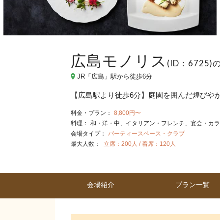
広島モノリス
(ID：6725
JR「広島」駅から徒歩6分
【広島駅より徒歩6分】庭園を囲んだ煌びやか
料金・プラン：
8,800円〜
料理：
和・洋・中
イタリアン・フレンチ
宴会・カラ
会場タイプ：
パーティースペース・クラブ
最大人数：
立席：200人 / 着席：120人
会場紹介
プラン一覧