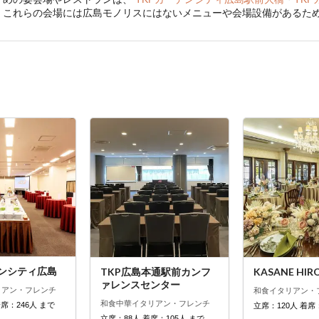
。これらの会場には広島モノリスにはないメニューや会場設備があるた
デンシティ広島
TKP広島本通駅前カンフ
KASANE HIR
ァレンスセンター
リアン・フレンチ
和食
イタリアン・
和食
中華
イタリアン・フレンチ
着席：246人 まで
立席：120人 着席
立席：88人 着席：105人 まで