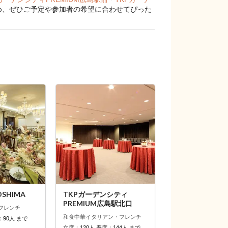
め、ぜひご予定や参加者の希望に合わせてぴった
OSHIMA
TKPガーデンシティ
PREMIUM広島駅北口
フレンチ
和食
中華
イタリアン・フレンチ
：90人 まで
立席：120人 着席：144人 まで