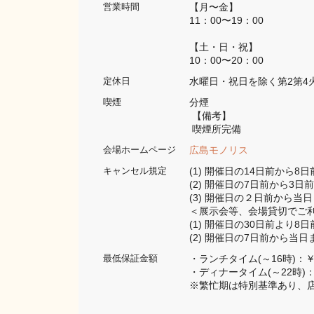
【月〜金】

営業時間
11：00〜19：00

【土・日・祝】

10：00〜20：00
水曜日・祝日を除く第2第4
定休日
分煙 
喫煙
 【備考】
 喫煙所完備
広島モノリス
会場ホームページ
(1) 開催日の14日前から
キャンセル規定
(2) 開催日の7日前から3
(3) 開催日の２日前から当
＜展示会等、会場貸切でご利
(1) 開催日の30日前より
(2) 開催日の7日前から当
・ランチタイム(～16時)：￥
最低保証金額
・ディナータイム(～22時)：
※繁忙期は特別基準あり、