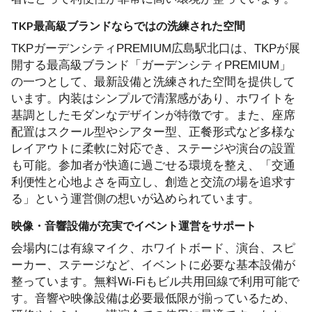
TKP最高級ブランドならではの洗練された空間
TKPガーデンシティPREMIUM広島駅北口は、TKPが展
開する最高級ブランド「ガーデンシティPREMIUM」
の一つとして、最新設備と洗練された空間を提供して
います。内装はシンプルで清潔感があり、ホワイトを
基調としたモダンなデザインが特徴です。また、座席
配置はスクール型やシアター型、正餐形式など多様な
レイアウトに柔軟に対応でき、ステージや演台の設置
も可能。参加者が快適に過ごせる環境を整え、「交通
利便性と心地よさを両立し、創造と交流の場を追求す
る」という運営側の想いが込められています。
映像・音響設備が充実でイベント運営をサポート
会場内には有線マイク、ホワイトボード、演台、スピ
ーカー、ステージなど、イベントに必要な基本設備が
整っています。無料Wi‑Fiもビル共用回線で利用可能で
す。音響や映像設備は必要最低限が揃っているため、