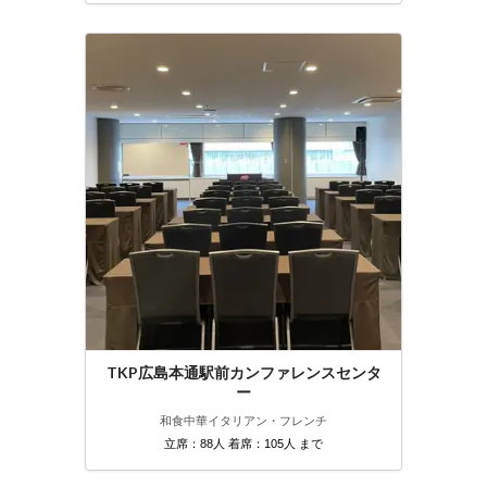
TKP広島本通駅前カンファレンスセンタ
ー
和食
中華
イタリアン・フレンチ
立席：88人 着席：105人 まで