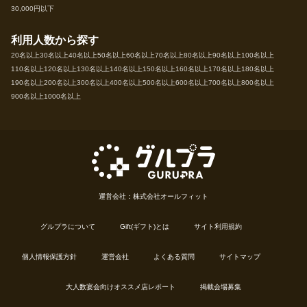
30,000円以下
利用人数から探す
20名以上
30名以上
40名以上
50名以上
60名以上
70名以上
80名以上
90名以上
100名以上
110名以上
120名以上
130名以上
140名以上
150名以上
160名以上
170名以上
180名以上
190名以上
200名以上
300名以上
400名以上
500名以上
600名以上
700名以上
800名以上
900名以上
1000名以上
運営会社：株式会社オールフィット
グルプラについて
Gift(ギフト)とは
サイト利用規約
個人情報保護方針
運営会社
よくある質問
サイトマップ
大人数宴会向けオススメ店レポート
掲載会場募集