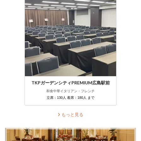
TKPガーデンシティPREMIUM広島駅前
和食
中華
イタリアン・フレンチ
立席：130人 着席：180人 まで
もっと見る