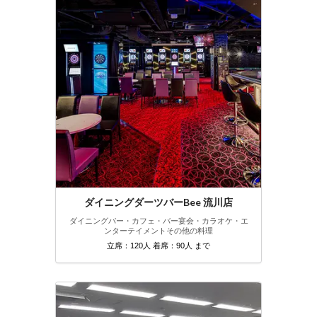
ダイニングダーツバーBee 流川店
ダイニングバー・カフェ・バー
宴会・カラオケ・エ
ンターテイメント
その他の料理
立席：120人 着席：90人 まで