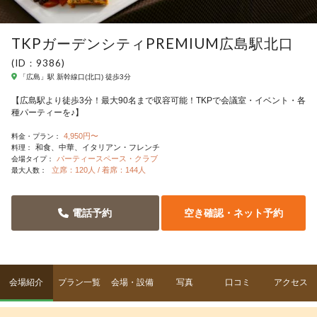
TKPガーデンシティPREMIUM広島駅北口
(ID：9386)
「広島」駅 新幹線口(北口) 徒歩3分
【広島駅より徒歩3分！最大90名まで収容可能！TKPで会議室・イベント・各
種パーティーを♪】
4,950円〜
料金・プラン：
和食
中華
イタリアン・フレンチ
料理：
パーティースペース・クラブ
会場タイプ：
立席：120人 / 着席：144人
最大人数：
電話予約
空き確認・ネット予約
会場紹介
プラン一覧
会場・設備
写真
口コミ
アクセス