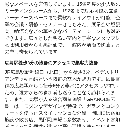
彩なスペースを完備しています。15名程度の少人数の
ミーティングルームから、192名まで対応可能な立食
パーティースペースまで柔軟なレイアウトが可能。企
業の会議・研修・セミナーはもちろん、展示会や懇親
会、納涼会などの華やかなパーティーシーンにも対応
できます。広々とした明るい室内と丁寧なスタッフ対
応は利用者からも高評価で、「館内が清潔で快適」と
の声も寄せられています。
広島駅徒歩3分の抜群のアクセスで集客力抜群
JR広島駅新幹線口（北口）から徒歩3分、ペデストリ
アンデッキ直結という抜群の立地が魅力です。広島電
鉄の広島駅からも徒歩6分と非常にアクセスしやすい
ため、遠方からの参加者も迷うことなく訪れられま
す。また、会場が入る複合商業施設「GRANODE広
島」は、モダンなデザインが特徴で、ガラスとコンク
リートを使ったスタイリッシュな外観。周囲には宿泊
施設や飲食店、民間駐車場も多数あり、イベント参加
者にとって利便性が非常に高い環境が整っています。