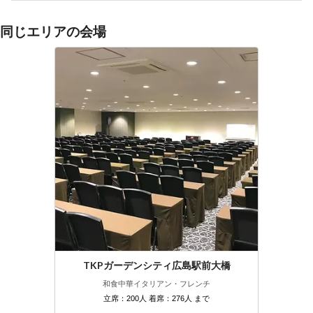
同じエリアの会場
TKPガーデンシティ広島駅前大橋
和食
中華
イタリアン・フレンチ
立席：200人 着席：276人 まで