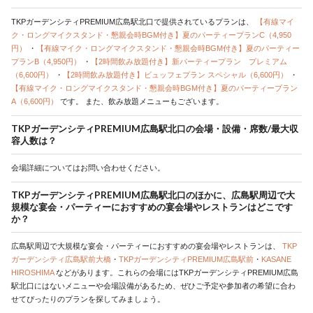
TKPガーデンシティPREMIUM広島駅北口で提供されているプランは、
【有線マイ
ク・ロングマイクスタンド・懇親会時BGM付き】夏のパーティープランC（4,950
円）
・
【有線マイク・ロングマイクスタンド・懇親会時BGM付き】夏のパーティー
プランB（4,950円）
・
【2時間飲み放題付き】新パーティープラン プレミアム
（6,600円）
・
【2時間飲み放題付き】ビュッフェプラン スペシャル（6,600円）
・
【有線マイク・ロングマイクスタンド・懇親会時BGM付き】夏のパーティープラン
A（6,600円）
です。
また、飲み放題メニューもございます。
TKPガーデンシティPREMIUM広島駅北口の会場・設備・席数/最大収
容人数は？
会場詳細についてはお問い合わせください。
TKPガーデンシティPREMIUM広島駅北口のほかに、広島駅周辺で大
規模な宴会・パーティーにおすすめの宴会場やレストランはどこです
か？
広島駅周辺で大規模な宴会・パーティーにおすすめの宴会場やレストランは、
TKP
ガーデンシティ広島駅前大橋
・
TKPガーデンシティPREMIUM広島駅前
・
KASANE
HIROSHIMA
などがあります。これらの会場にはTKPガーデンシティPREMIUM広島
駅北口にはないメニューや会場設備があるため、ぜひご予定や参加者の希望に合わ
せてぴったりのプランを探してみましょう。