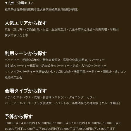
▼九州・沖縄エリア
福岡県
佐賀県
長崎県
熊本県
大分県
宮崎県
鹿児島県
沖縄県
人気エリアから探す
渋谷・恵比寿・代官山
目黒・白金・五反田
立川・八王子市周辺
池袋～高田馬場・早稲田
横浜市
さいたま市
利用シーンから探す
パーティー・懇親会
忘年会・新年会
歓迎会・送別会
会議(説明会)+パーティー
表彰式+パーティー
祝賀会・記念式典+パーティー
内定式・入社式+パーティー
キックオフ+パーティー
同窓会
偲ぶ会・お別れの会・法要
卒業パーティー・謝恩会・追いコン
結婚式二次会
会場タイプから探す
ホテル
ゲストハウス・式場・宴会場
レストラン・ダイニング・カフェ
パーティースペース・クラブ
会議室・イベントホール
居酒屋
その他会場（クルーズ船等）
予算から探す
3,000円以下
4,000円以下
5,000円以下
6,000円以下
7,000円以下
8,000円以下
9,000円以下
10,000円以下
13,000円以下
15,000円以下
18,000円以下
20,000円以下
25,000円以下