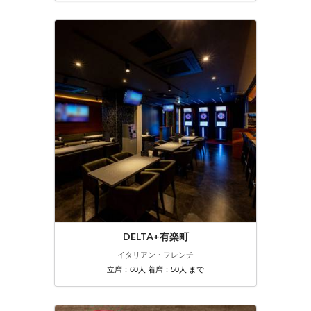
DELTA+有楽町
イタリアン・フレンチ
立席：60人 着席：50人 まで