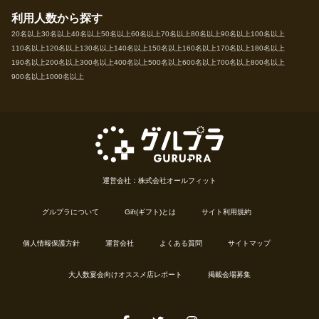
利用人数から探す
20名以上
30名以上
40名以上
50名以上
60名以上
70名以上
80名以上
90名以上
100名以上
110名以上
120名以上
130名以上
140名以上
150名以上
160名以上
170名以上
180名以上
190名以上
200名以上
300名以上
400名以上
500名以上
600名以上
700名以上
800名以上
900名以上
1000名以上
運営会社：株式会社オールフィット
グルプラについて
Gift(ギフト)とは
サイト利用規約
個人情報保護方針
運営会社
よくある質問
サイトマップ
大人数宴会向けオススメ店レポート
掲載会場募集