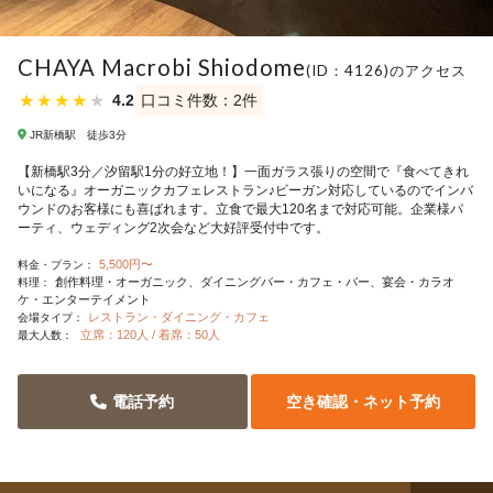
CHAYA Macrobi Shiodome
(ID：4126)のアクセス
★
★
★
★
★
4.2
口コミ件数：2件
JR新橋駅 徒歩3分
【新橋駅3分／汐留駅1分の好立地！】一面ガラス張りの空間で『食べてきれ
いになる』オーガニックカフェレストラン♪ビーガン対応しているのでインバ
ウンドのお客様にも喜ばれます。立食で最大120名まで対応可能。企業様パ
ーティ、ウェディング2次会など大好評受付中です。
5,500円〜
料金・プラン：
創作料理・オーガニック
ダイニングバー・カフェ・バー
宴会・カラオ
料理：
ケ・エンターテイメント
レストラン・ダイニング・カフェ
会場タイプ：
立席：120人 / 着席：50人
最大人数：
電話予約
空き確認・ネット予約