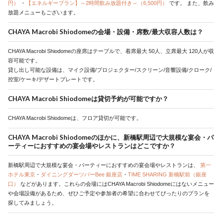
円）
・
【エネルギープラン】～2時間飲み放題付き～（6,500円）
です。
また、飲み
放題メニューもございます。
CHAYA Macrobi Shiodomeの会場・設備・席数/最大収容人数は？
CHAYA Macrobi Shiodomeの座席はテーブルで、着席最大 50人、立席最大 120人が収
容可能です。
貸し出し可能な設備は、マイク設備/プロジェクター/スクリーン/音響設備/クローク/
控室/ケーキ/デザートプレートです。
CHAYA Macrobi Shiodomeは貸切予約が可能ですか？
CHAYA Macrobi Shiodomeは、フロア貸切が可能です。
CHAYA Macrobi Shiodomeのほかに、新橋駅周辺で大規模な宴会・パ
ーティーにおすすめの宴会場やレストランはどこですか？
新橋駅周辺で大規模な宴会・パーティーにおすすめの宴会場やレストランは、
第一
ホテル東京
・
ダイニングダーツバーBee 銀座店
・
TIME SHARING 新橋駅前（銀座
口）
などがあります。これらの会場にはCHAYA Macrobi Shiodomeにはないメニュー
や会場設備があるため、ぜひご予定や参加者の希望に合わせてぴったりのプランを
探してみましょう。