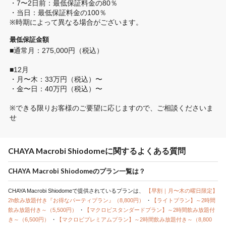
・7〜2日前：最低保証料金の80％

・当日：最低保証料金の100％

※時期によって異なる場合がございます。
最低保証金額
■通常月：275,000円（税込）　

■12月

・月〜木：33万円（税込）〜

・金〜日：40万円（税込）〜

※できる限りお客様のご要望に応じますので、ご相談くださいま
せ
CHAYA Macrobi Shiodomeに関するよくある質問
CHAYA Macrobi Shiodomeのプラン一覧は？
CHAYA Macrobi Shiodomeで提供されているプランは、
【早割｜月〜木の曜日限定】
2h飲み放題付き『お得なパーティプラン』（8,800円）
・
【ライトプラン】～2時間
飲み放題付き～（5,500円）
・
【マクロビスタンダードプラン】～2時間飲み放題付
き～（6,500円）
・
【マクロビプレミアムプラン】～2時間飲み放題付き～（8,800