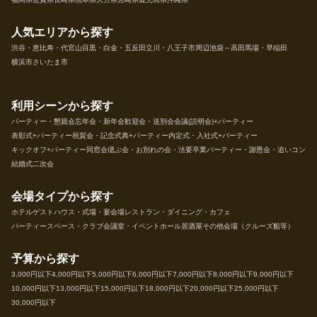
人気エリアから探す
渋谷・恵比寿・代官山
目黒・白金・五反田
立川・八王子市周辺
池袋～高田馬場・早稲田
横浜市
さいたま市
利用シーンから探す
パーティー・懇親会
忘年会・新年会
歓迎会・送別会
会議(説明会)+パーティー
表彰式+パーティー
祝賀会・記念式典+パーティー
内定式・入社式+パーティー
キックオフ+パーティー
同窓会
偲ぶ会・お別れの会・法要
卒業パーティー・謝恩会・追いコン
結婚式二次会
会場タイプから探す
ホテル
ゲストハウス・式場・宴会場
レストラン・ダイニング・カフェ
パーティースペース・クラブ
会議室・イベントホール
居酒屋
その他会場（クルーズ船等）
予算から探す
3,000円以下
4,000円以下
5,000円以下
6,000円以下
7,000円以下
8,000円以下
9,000円以下
10,000円以下
13,000円以下
15,000円以下
18,000円以下
20,000円以下
25,000円以下
30,000円以下