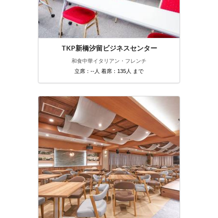
TKP新橋汐留ビジネスセンター
和食
中華
イタリアン・フレンチ
立席：--人 着席：135人 まで