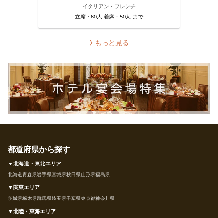
イタリアン・フレンチ
立席：60人 着席：50人 まで
もっと見る
都道府県から探す
▼北海道・東北エリア
北海道
青森県
岩手県
宮城県
秋田県
山形県
福島県
▼関東エリア
茨城県
栃木県
群馬県
埼玉県
千葉県
東京都
神奈川県
▼北陸・東海エリア