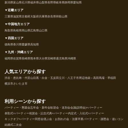
新潟県
富山県
石川県
福井県
山梨県
長野県
岐阜県
静岡県
愛知県
▼近畿エリア
三重県
滋賀県
京都府
大阪府
兵庫県
奈良県
和歌山県
▼中国地方エリア
鳥取県
島根県
岡山県
広島県
山口県
▼四国エリア
徳島県
香川県
愛媛県
高知県
▼九州・沖縄エリア
福岡県
佐賀県
長崎県
熊本県
大分県
宮崎県
鹿児島県
沖縄県
人気エリアから探す
渋谷・恵比寿・代官山
目黒・白金・五反田
立川・八王子市周辺
池袋～高田馬場・早稲田
横浜市
さいたま市
利用シーンから探す
パーティー・懇親会
忘年会・新年会
歓迎会・送別会
会議(説明会)+パーティー
表彰式+パーティー
祝賀会・記念式典+パーティー
内定式・入社式+パーティー
キックオフ+パーティー
同窓会
偲ぶ会・お別れの会・法要
卒業パーティー・謝恩会・追いコン
結婚式二次会