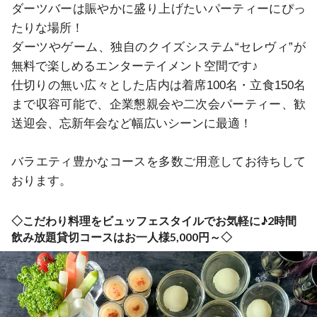
ダーツバーは賑やかに盛り上げたいパーティーにぴっ
たりな場所！

ダーツやゲーム、独自のクイズシステム“セレヴィ”が
無料で楽しめるエンターテイメント空間です♪

仕切りの無い広々とした店内は着席100名・立食150名
まで収容可能で、企業懇親会や二次会パーティー、歓
送迎会、忘新年会など幅広いシーンに最適！

バラエティ豊かなコースを多数ご用意してお待ちして
おります。
◇こだわり料理をビュッフェスタイルでお気軽に♪2時間
飲み放題貸切コースはお一人様5,000円～◇