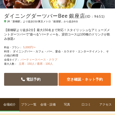
ダイニングダーツバーBee 銀座店
(ID：9651)
JR「新橋駅」より徒歩2分/東京メトロ「銀座駅」から徒歩6分
【新橋駅より徒歩2分】最大150名まで対応！スタイリッシュなアミューズメ
ントダーツバーで“遊べる”パーティーを。貸切コースは100種のドリンクが飲
み放題♪
5,000円〜
料金・プラン：
ダイニングバー・カフェ・バー
宴会・カラオケ・エンターテイメント
そ
料理：
の他の料理
パーティースペース・クラブ
会場タイプ：
立席：150人 / 着席：100人
最大人数：
電話予約
空き確認・ネット予約
会場紹介
プラン一覧
会場・設備
写真
口コミ
アクセス