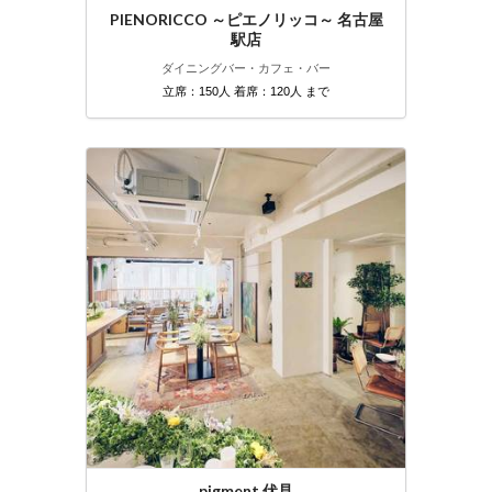
PIENORICCO ～ピエノリッコ～ 名古屋
駅店
ダイニングバー・カフェ・バー
立席：150人 着席：120人 まで
pigment 伏見