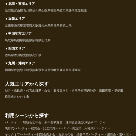
▼北陸・東海エリア
新潟県
富山県
石川県
福井県
山梨県
長野県
岐阜県
静岡県
愛知県
▼近畿エリア
三重県
滋賀県
京都府
大阪府
兵庫県
奈良県
和歌山県
▼中国地方エリア
鳥取県
島根県
岡山県
広島県
山口県
▼四国エリア
徳島県
香川県
愛媛県
高知県
▼九州・沖縄エリア
福岡県
佐賀県
長崎県
熊本県
大分県
宮崎県
鹿児島県
沖縄県
人気エリアから探す
渋谷・恵比寿・代官山
目黒・白金・五反田
立川・八王子市周辺
池袋～高田馬場・早稲田
横浜市
さいたま市
利用シーンから探す
パーティー・懇親会
忘年会・新年会
歓迎会・送別会
会議(説明会)+パーティー
表彰式+パーティー
祝賀会・記念式典+パーティー
内定式・入社式+パーティー
キックオフ+パーティー
同窓会
偲ぶ会・お別れの会・法要
卒業パーティー・謝恩会・追いコン