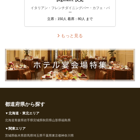
イタリアン・フレンチ
ダイニングバー・カフェ・バ
ー
立席：150人 着席：80人 まで
もっと見る
都道府県から探す
▼北海道・東北エリア
北海道
青森県
岩手県
宮城県
秋田県
山形県
福島県
▼関東エリア
茨城県
栃木県
群馬県
埼玉県
千葉県
東京都
神奈川県