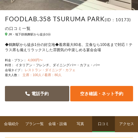
FOODLAB.358 TSURUMA PARK
(ID：10173)
の口コミ一覧
JR・地下鉄鶴舞駅から徒歩3分
◆鶴舞駅から徒歩1分の好立地◆着席最大80名、立食なら100名まで対応！テ
ラス席も備えリラックスした雰囲気の中楽しめる宴会会場
4,000円〜
料金・プラン：
イタリアン・フレンチ
ダイニングバー・カフェ・バー
料理：
レストラン・ダイニング・カフェ
会場タイプ：
立席：100人 / 着席：80人
最大人数：
電話予約
空き確認・ネット予約
会場紹介
プラン一覧
会場・設備
写真
口コミ
アクセス