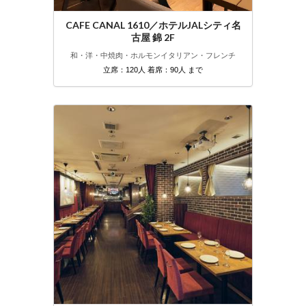
CAFE CANAL 1610／ホテルJALシティ名
古屋 錦 2F
和・洋・中
焼肉・ホルモン
イタリアン・フレンチ
立席：120人 着席：90人 まで