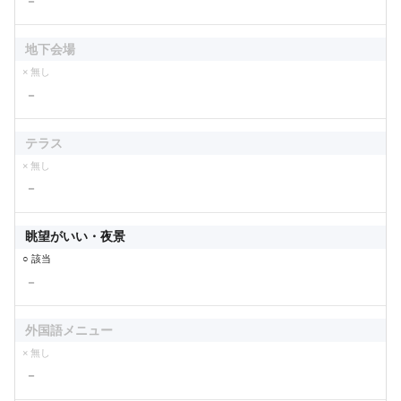
－
地下会場
× 無し
－
テラス
× 無し
－
眺望がいい・夜景
○ 該当
－
外国語メニュー
× 無し
－