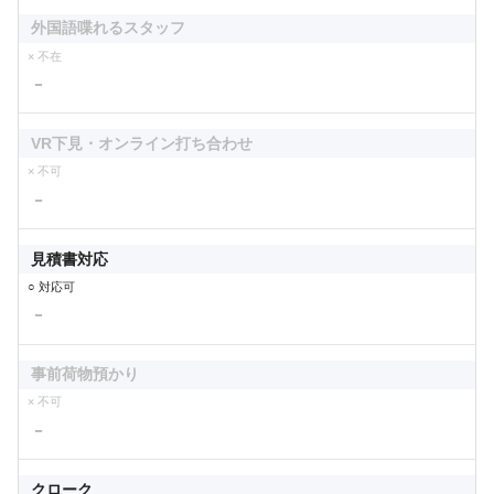
外国語喋れるスタッフ
× 不在
－
VR下見・オンライン打ち合わせ
× 不可
－
見積書対応
○ 対応可
－
事前荷物預かり
× 不可
－
クローク