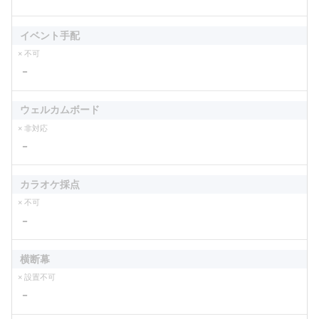
イベント手配
× 不可
－
ウェルカムボード
× 非対応
－
カラオケ採点
× 不可
－
横断幕
× 設置不可
－