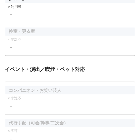
○ 利用可
－
控室・更衣室
× 非対応
－
イベント・演出／喫煙・ペット対応
コンパニオン・お笑い芸人
× 非対応
－
代行手配（司会/幹事/二次会）
× 不可
－