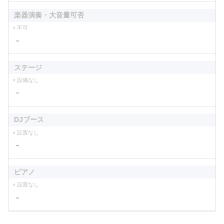
楽器演奏・大音量可否
× 不可
－
ステージ
× 設備なし
－
DJブース
× 設置なし
－
ピアノ
× 設置なし
－