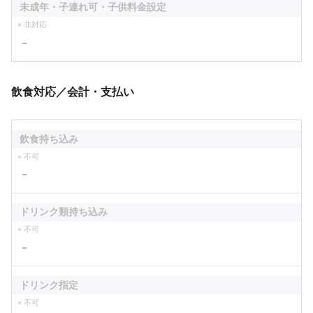
未成年・子連れ可・子供料金設定
× 非対応
－
飲食対応／会計・支払い
飲食持ち込み
× 不可
－
ドリンク類持ち込み
× 不可
－
ドリンク指定
× 不可