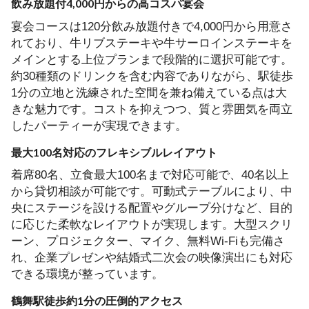
飲み放題付4,000円からの高コスパ宴会
宴会コースは120分飲み放題付きで4,000円から用意さ
れており、牛リブステーキや牛サーロインステーキを
メインとする上位プランまで段階的に選択可能です。
約30種類のドリンクを含む内容でありながら、駅徒歩
1分の立地と洗練された空間を兼ね備えている点は大
きな魅力です。コストを抑えつつ、質と雰囲気を両立
したパーティーが実現できます。
最大100名対応のフレキシブルレイアウト
着席80名、立食最大100名まで対応可能で、40名以上
から貸切相談が可能です。可動式テーブルにより、中
央にステージを設ける配置やグループ分けなど、目的
に応じた柔軟なレイアウトが実現します。大型スクリ
ーン、プロジェクター、マイク、無料Wi-Fiも完備さ
れ、企業プレゼンや結婚式二次会の映像演出にも対応
できる環境が整っています。
鶴舞駅徒歩約1分の圧倒的アクセス