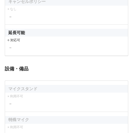
キャンセルポリシー
× なし
－
延長可能
○ 対応可
－
設備・備品
マイクスタンド
× 利用不可
－
特殊マイク
× 利用不可