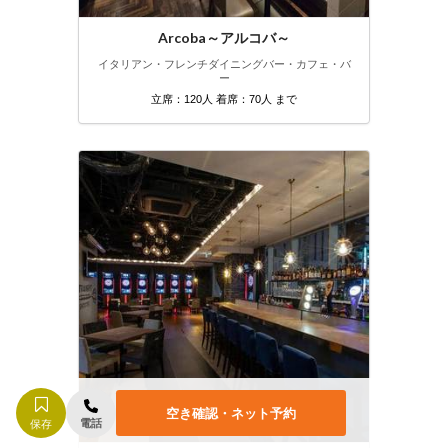
Arcoba～アルコバ～
イタリアン・フレンチ
ダイニングバー・カフェ・バ
ー
立席：120人 着席：70人 まで
空き確認・ネット予約
電話
保存