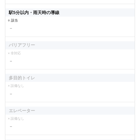
駅5分以内・雨天時の導線
○ 該当
－
バリアフリー
× 非対応
－
多目的トイレ
× 設備なし
－
エレベーター
× 設備なし
－