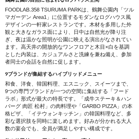
FOODLAB.358 TSURUMA PARKは、鶴舞公園内「ツル
マガーデン Area1」に位置するモダンなログハウス風
デザインの一軒家レストランです。木材を多用した外
観と大きなガラス面により、日中は自然光が降り注
ぎ、夜は温かな照明が公園に映える演出がなされてい
ます。高天井の開放的なワンフロアと木目×白を基調
とした内装は、カジュアルさと洗練を兼ね備え、参加
者同士の会話を自然に促します。
9ブランドが集結するハイブリッドメニュー
和食、洋食、韓国料理、エスニック、スイーツまで、
9つの専門ブランドが一つの空間に集結する「フード
ラボ」形式が最大の特長です。「成牛ステーキ＆ハン
バーグ 肉匠 松村」の肉料理や「GARBO PIZZA」の本
格ピザ、「イテウォンキッチン」の韓国料理など、多
彩な選択肢を同時に楽しめます。好みが分かれる大人
数の宴会でも、全員が満足しやすい構成です。