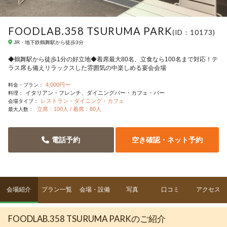
FOODLAB.358 TSURUMA PARK
(ID：10173)
JR・地下鉄鶴舞駅から徒歩3分
◆鶴舞駅から徒歩1分の好立地◆着席最大80名、立食なら100名まで対応！テ
ラス席も備えリラックスした雰囲気の中楽しめる宴会会場
4,000円〜
料金・プラン：
イタリアン・フレンチ
ダイニングバー・カフェ・バー
料理：
レストラン・ダイニング・カフェ
会場タイプ：
立席：100人 / 着席：80人
最大人数：
電話予約
空き確認・ネット予約
会場紹介
プラン一覧
会場・設備
写真
口コミ
アクセス
FOODLAB.358 TSURUMA PARKのご紹介