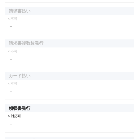
請求書払い
× 不可
－
請求書複数枚発行
× 不可
－
カード払い
× 不可
－
領収書発行
○ 対応可
－