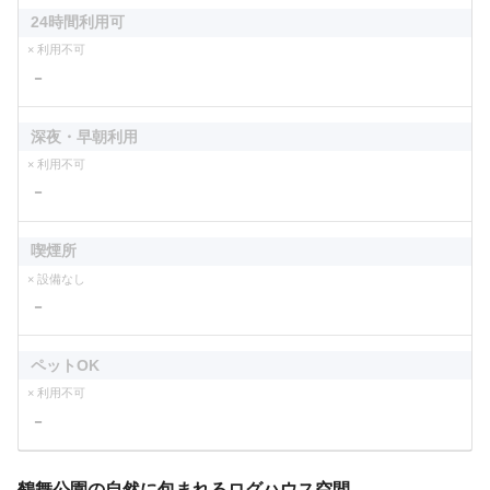
24時間利用可
× 利用不可
－
深夜・早朝利用
× 利用不可
－
喫煙所
× 設備なし
－
ペットOK
× 利用不可
－
鶴舞公園の自然に包まれるログハウス空間