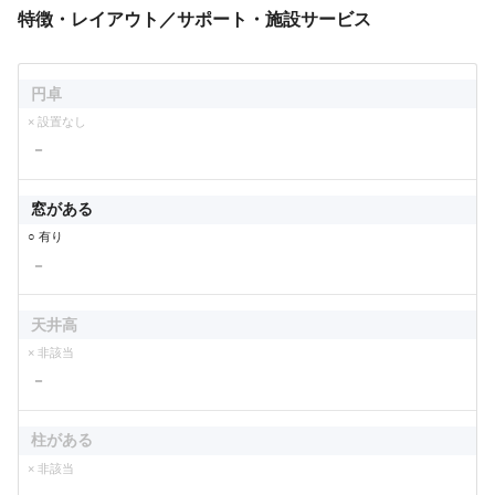
特徴・レイアウト／サポート・施設サービス
円卓
× 設置なし
－
窓がある
○ 有り
－
天井高
× 非該当
－
柱がある
× 非該当