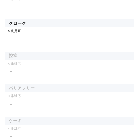
－
クローク
○ 利用可
－
控室
× 非対応
－
バリアフリー
× 非対応
－
ケーキ
× 非対応
－