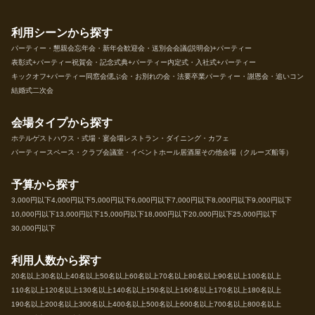
利用シーンから探す
パーティー・懇親会
忘年会・新年会
歓迎会・送別会
会議(説明会)+パーティー
表彰式+パーティー
祝賀会・記念式典+パーティー
内定式・入社式+パーティー
キックオフ+パーティー
同窓会
偲ぶ会・お別れの会・法要
卒業パーティー・謝恩会・追いコン
結婚式二次会
会場タイプから探す
ホテル
ゲストハウス・式場・宴会場
レストラン・ダイニング・カフェ
パーティースペース・クラブ
会議室・イベントホール
居酒屋
その他会場（クルーズ船等）
予算から探す
3,000円以下
4,000円以下
5,000円以下
6,000円以下
7,000円以下
8,000円以下
9,000円以下
10,000円以下
13,000円以下
15,000円以下
18,000円以下
20,000円以下
25,000円以下
30,000円以下
利用人数から探す
20名以上
30名以上
40名以上
50名以上
60名以上
70名以上
80名以上
90名以上
100名以上
110名以上
120名以上
130名以上
140名以上
150名以上
160名以上
170名以上
180名以上
190名以上
200名以上
300名以上
400名以上
500名以上
600名以上
700名以上
800名以上