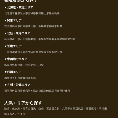
▼北海道・東北エリア
北海道
青森県
岩手県
宮城県
秋田県
山形県
福島県
▼関東エリア
茨城県
栃木県
群馬県
埼玉県
千葉県
東京都
神奈川県
▼北陸・東海エリア
新潟県
富山県
石川県
福井県
山梨県
長野県
岐阜県
静岡県
愛知県
▼近畿エリア
三重県
滋賀県
京都府
大阪府
兵庫県
奈良県
和歌山県
▼中国地方エリア
鳥取県
島根県
岡山県
広島県
山口県
▼四国エリア
徳島県
香川県
愛媛県
高知県
▼九州・沖縄エリア
福岡県
佐賀県
長崎県
熊本県
大分県
宮崎県
鹿児島県
沖縄県
人気エリアから探す
渋谷・恵比寿・代官山
目黒・白金・五反田
立川・八王子市周辺
池袋～高田馬場・早稲田
横浜市
さいたま市