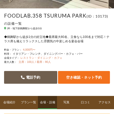
FOODLAB.358 TSURUMA PARK
(ID：10173)
の設備一覧
JR・地下鉄鶴舞駅から徒歩3分
◆鶴舞駅から徒歩1分の好立地◆着席最大80名、立食なら100名まで対応！テ
ラス席も備えリラックスした雰囲気の中楽しめる宴会会場
4,000円〜
料金・プラン：
イタリアン・フレンチ
ダイニングバー・カフェ・バー
料理：
レストラン・ダイニング・カフェ
会場タイプ：
立席：100人 / 着席：80人
最大人数：
電話予約
空き確認・ネット予約
会場紹介
プラン一覧
会場・設備
写真
口コミ
アクセス