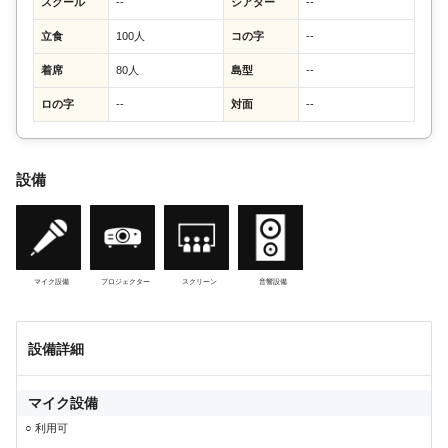
スクール
--
シアター
--
立食
100人
コの字
--
着席
80人
島型
--
ロの字
--
対面
--
設備
マイク設備
プロジェクター
スクリーン
音響設備
設備詳細
マイク設備
○ 利用可