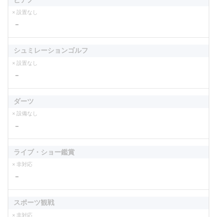
× 設置なし
－
シュミレーションゴルフ
× 設置なし
－
ダーツ
× 設備なし
－
ライブ・ショー鑑賞
× 非対応
－
スポーツ観戦
× 非対応