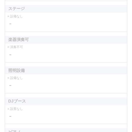
ステージ
× 設備なし
－
楽器演奏可
× 演奏不可
－
照明設備
× 設備なし
－
DJブース
× 設置なし
－
ピアノ