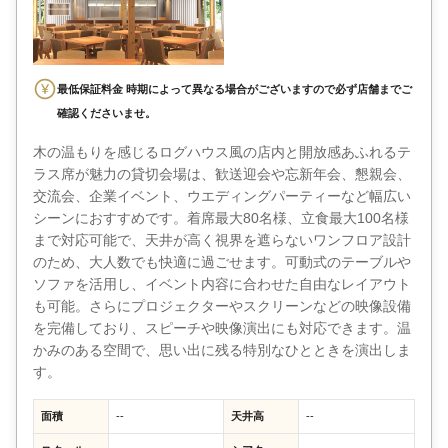
最低保証料金 時期によって異なる場合がございますので必ず店舗までご
確認くださいませ。
木の温もりを感じるログハウス風の店内と開放感あふれるテ
ラス席が魅力の貸切会場は、歓送迎会や忘新年会、懇親会、
交流会、企業イベント、ウエディングパーティーなど幅広い
シーンにおすすめです。着席最大80名様、立食最大100名様
まで対応可能で、天井が高く視界を遮らないワンフロア設計
のため、大人数でも快適に過ごせます。可動式のテーブルや
ソファを活用し、イベント内容に合わせた自由なレイアウト
も可能。さらにプロジェクターやスクリーンなどの映像設備
を完備しており、スピーチや映像演出にも対応できます。温
かみのある空間で、思い出に残る特別なひとときを演出しま
す。
面積
--
天井高
--