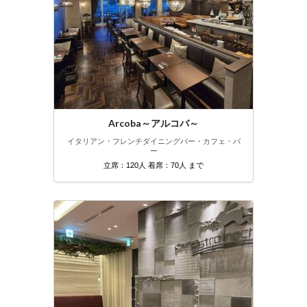
Arcoba～アルコバ～
イタリアン・フレンチ
ダイニングバー・カフェ・バ
ー
立席：120人 着席：70人 まで