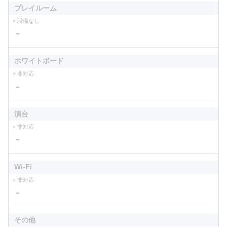
プレイルーム
× 設備なし
－
ホワイトボード
× 非対応
－
演台
× 非対応
－
Wi-Fi
× 非対応
－
その他