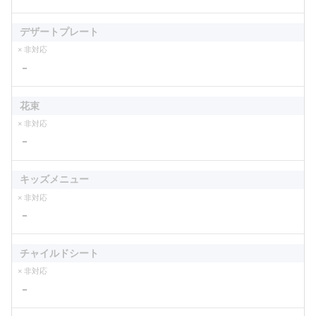
デザートプレート
× 非対応
－
花束
× 非対応
－
キッズメニュー
× 非対応
－
チャイルドシート
× 非対応
－