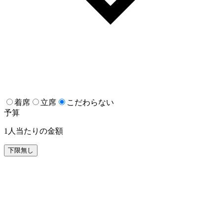
着席
立席
こだわらない
予算
1人当たりの金額
下限無し