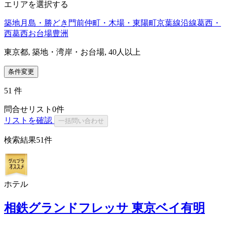
エリアを選択する
築地
月島・勝どき
門前仲町・木場・東陽町
京葉線沿線
葛西・
西葛西
お台場
豊洲
東京都, 築地・湾岸・お台場, 40人以上
条件変更
51
件
問合せリスト
0
件
リストを確認
一括問い合わせ
検索結果
51件
ホテル
相鉄グランドフレッサ 東京ベイ有明