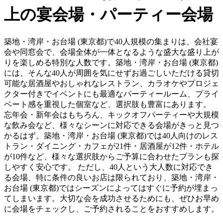
上の宴会場・パーティー会場
築地・湾岸・お台場 (東京都)で40人規模の集まりは、会社宴
会や同窓会で、会場全体が一体となるような盛大な盛り上が
りを楽しめる特別な人数です。築地・湾岸・お台場 (東京都)
には、そんな40人が周囲を気にせずお過ごしいただける貸切
可能な居酒屋やおしゃれなレストラン、カラオケやプロジェ
クター付きでイベントにも最適なパーティールーム、プライ
ベート感を重視した個室など、選択肢も豊富にあります。
忘年会・新年会はもちろん、キックオフパーティーや大規模
な飲み会など、様々なシーンに対応できる会場がきっと見つ
かるはず。築地・湾岸・お台場 (東京都)では40人向けのレス
トラン・ダイニング・カフェが21件・居酒屋が12件・ホテル
が10件など、様々な選択肢からご予算に合わせたプランも探
しやすく安心です。 ただし、40人という大人数に対応でき
る会場、特に条件の良いお店は限られており、築地・湾岸・
お台場 (東京都)ではシーズンによってはすぐに予約が埋まっ
てしまいます。大切な会を成功させるためにも、ぜひお早め
に会場をチェックし、ご予約されることをおすすめします。