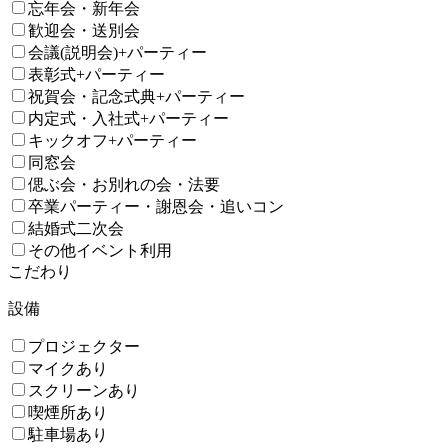
忘年会・新年会
歓迎会・送別会
会議(説明会)+パーティー
表彰式+パーティー
祝賀会・記念式典+パーティー
内定式・入社式+パーティー
キックオフ+パーティー
同窓会
偲ぶ会・お別れの会・法要
卒業パーティー・謝恩会・追いコン
結婚式二次会
その他イベント利用
こだわり
設備
プロジェクター
マイクあり
スクリーンあり
喫煙所あり
駐車場あり