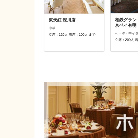
相鉄グラン
東天紅 深川店
京ベイ有明
中華
和・洋・中
イ
立席：120人 着席：100人 まで
立席：200人 