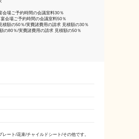


宴会場ご予約時間の会議室料30％

 宴会場ご予約時間の会議室料50％

額の50％/実費諸費用の請求 見積額の30％

80％/実費諸費用の請求 見積額の50％

プレート/花束/チャイルドシート/その他です。