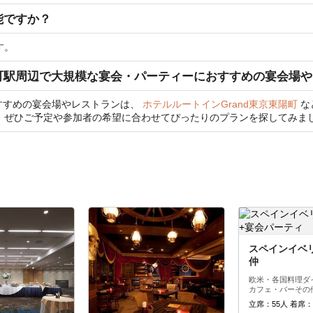
能ですか？
す。
町駅周辺で大規模な宴会・パーティーにおすすめの宴会場
すすめの宴会場やレストランは、
ホテルルートインGrand東京東陽町
な
、ぜひご予定や参加者の希望に合わせてぴったりのプランを探してみま
スペインイベ
仲
欧米・各国料理
ダ
カフェ・バー
その
立席：55人 着席：