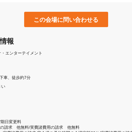
この会場に問い合わせる
本情報
ケ・エンターテイメント
]下車、徒歩約7分
さい
期日変更料

用の請求　他無料/実費諸費用の請求　他無料
