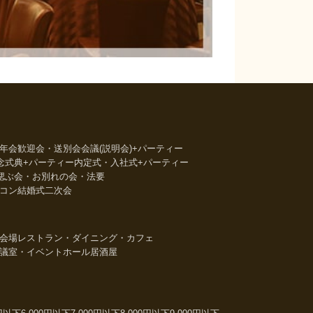
年会
歓迎会・送別会
会議(説明会)+パーティー
念式典+パーティー
内定式・入社式+パーティー
偲ぶ会・お別れの会・法要
コン
結婚式二次会
会場
レストラン・ダイニング・カフェ
議室・イベントホール
居酒屋