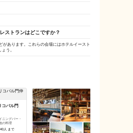
やレストランはどこですか？
どがあります。これらの会場にはホテルイースト
しょう。
リコバル門
イニングバー・
他の料理
40人 まで