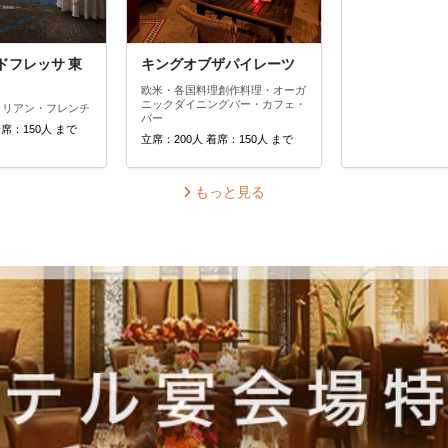
ドフレッサ 東
キングオブザパイレーツ
欧米・各国料理
創作料理・オーガ
ニック
ダイニングバー・カフェ・
タリアン・フレンチ
バー
着席：150人 まで
立席：200人 着席：150人 まで
もっと見る