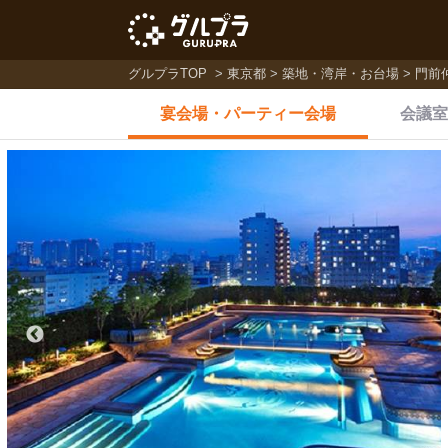
グルプラTOP
東京都
築地・湾岸・お台場
門前
宴会場・
パーティー会場
会議室