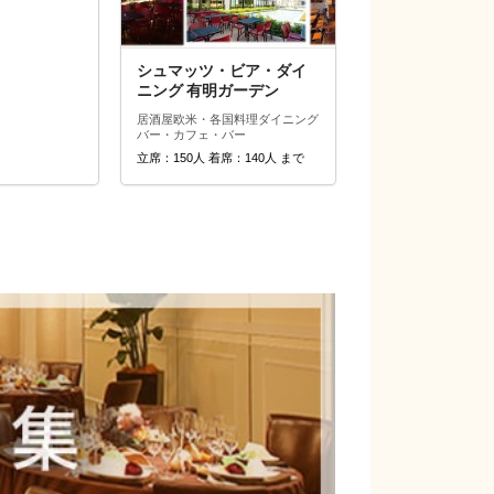
シュマッツ・ビア・ダイ
ニング 有明ガーデン
居酒屋
欧米・各国料理
ダイニング
バー・カフェ・バー
立席：150人 着席：140人 まで