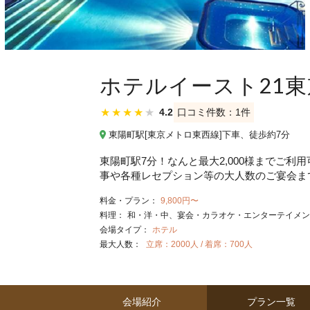
ホテルイースト21東
★
★
★
★
★
4.2
口コミ件数：1件
東陽町駅[東京メトロ東西線]下車、徒歩約7分
東陽町駅7分！なんと最大2,000様までご
事や各種レセプション等の大人数のご宴会ま
料金・プラン：
9,800円〜
料理：
和・洋・中
宴会・カラオケ・エンターテイメン
会場タイプ：
ホテル
最大人数：
立席：2000人 / 着席：700人
会場紹介
プラン一覧