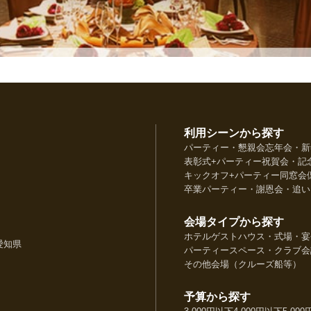
利用シーンから探す
パーティー・懇親会
忘年会・新
表彰式+パーティー
祝賀会・記
キックオフ+パーティー
同窓会
卒業パーティー・謝恩会・追い
会場タイプから探す
ホテル
ゲストハウス・式場・宴
愛知県
パーティースペース・クラブ
会
その他会場（クルーズ船等）
予算から探す