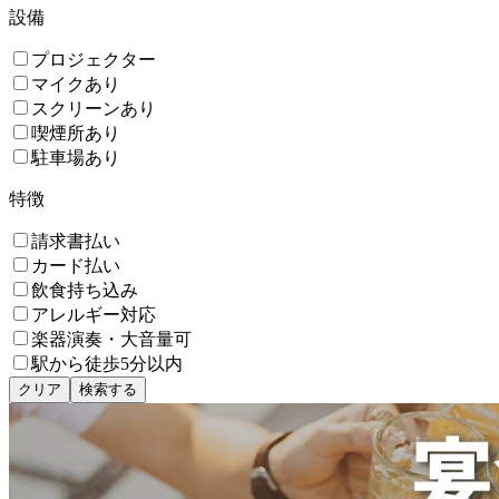
設備
プロジェクター
マイクあり
スクリーンあり
喫煙所あり
駐車場あり
特徴
請求書払い
カード払い
飲食持ち込み
アレルギー対応
楽器演奏・大音量可
駅から徒歩5分以内
クリア
検索する