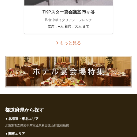
TKPスター貸会議室 市ヶ谷
和食
中華
イタリアン・フレンチ
立席：--人 着席：30人 まで
もっと見る
都道府県から探す
▼北海道・東北エリア
北海道
青森県
岩手県
宮城県
秋田県
山形県
福島県
▼関東エリア