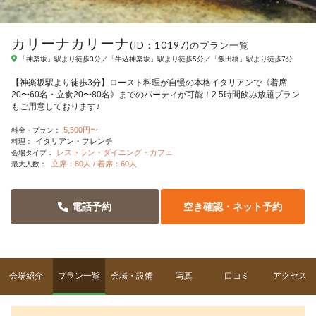
カリーナカリーナ
(ID：10197)のプラン一覧
「神楽坂」駅より徒歩3分／「牛込神楽坂」駅より徒歩5分／「飯田橋」駅より徒歩7分
【神楽坂駅より徒歩3分】ロースト料理が自慢の本格イタリアンで《着席
20〜60名・立食20〜80名》までのパーティが可能！2.5時間飲み放題プラン
もご用意しております♪
5,500円〜
料金・プラン：
イタリアン・フレンチ
料理：
レストラン・ダイニング・カフェ
会場タイプ：
立席：80人 / 着席：60人
最大人数：
電話予約
空き確認・ネット予約
会場紹介
プラン一覧
会場・設備
写真
口コミ
アクセス