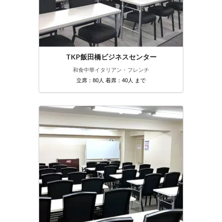
TKP飯田橋ビジネスセンター
和食
中華
イタリアン・フレンチ
立席：80人 着席：40人 まで