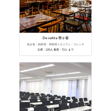
De salita 市ヶ谷
焼き鳥・肉料理・串料理
イタリアン・フレンチ
立席：120人 着席：72人 まで