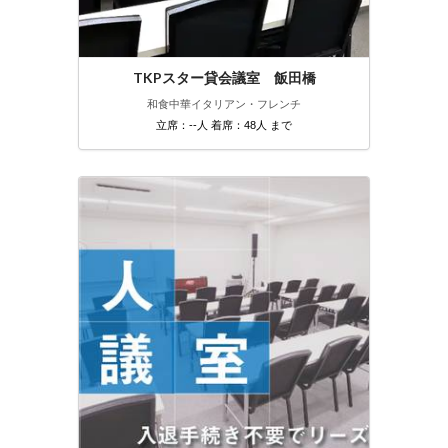
TKPスター貸会議室 飯田橋
和食
中華
イタリアン・フレンチ
立席：--人 着席：48人 まで