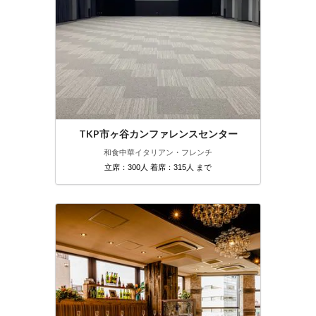
TKP市ヶ谷カンファレンスセンター
和食
中華
イタリアン・フレンチ
立席：300人 着席：315人 まで