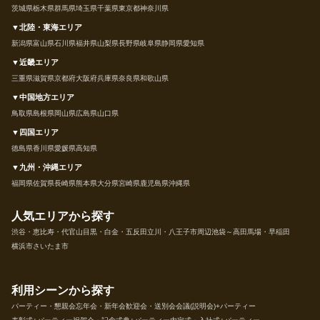
茨城県
栃木県
群馬県
埼玉県
千葉県
東京都
神奈川県
▼北陸・東海エリア
新潟県
富山県
石川県
福井県
山梨県
長野県
岐阜県
静岡県
愛知県
▼近畿エリア
三重県
滋賀県
京都府
大阪府
兵庫県
奈良県
和歌山県
▼中国地方エリア
鳥取県
島根県
岡山県
広島県
山口県
▼四国エリア
徳島県
香川県
愛媛県
高知県
▼九州・沖縄エリア
福岡県
佐賀県
長崎県
熊本県
大分県
宮崎県
鹿児島県
沖縄県
人気エリアから探す
渋谷・恵比寿・代官山
目黒・白金・五反田
立川・八王子市周辺
池袋～高田馬場・早稲田
横浜市
さいたま市
利用シーンから探す
パーティー・懇親会
忘年会・新年会
歓迎会・送別会
会議(説明会)+パーティー