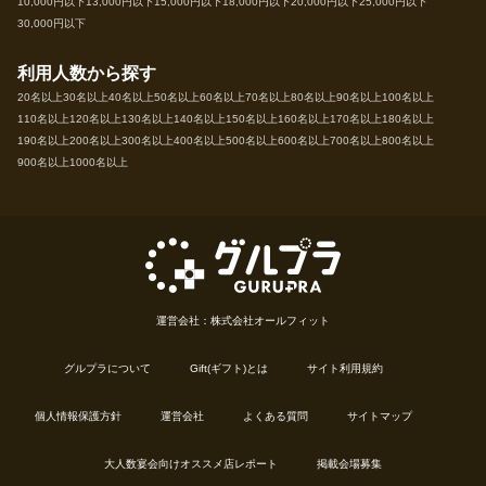
10,000円以下
13,000円以下
15,000円以下
18,000円以下
20,000円以下
25,000円以下
30,000円以下
利用人数から探す
20名以上
30名以上
40名以上
50名以上
60名以上
70名以上
80名以上
90名以上
100名以上
110名以上
120名以上
130名以上
140名以上
150名以上
160名以上
170名以上
180名以上
190名以上
200名以上
300名以上
400名以上
500名以上
600名以上
700名以上
800名以上
900名以上
1000名以上
運営会社：株式会社オールフィット
グルプラについて
Gift(ギフト)とは
サイト利用規約
個人情報保護方針
運営会社
よくある質問
サイトマップ
大人数宴会向けオススメ店レポート
掲載会場募集