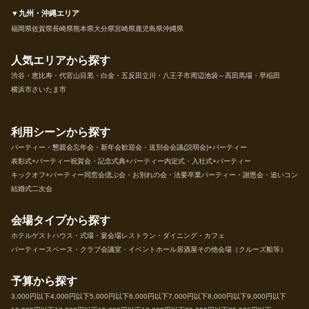
▼九州・沖縄エリア
福岡県
佐賀県
長崎県
熊本県
大分県
宮崎県
鹿児島県
沖縄県
人気エリアから探す
渋谷・恵比寿・代官山
目黒・白金・五反田
立川・八王子市周辺
池袋～高田馬場・早稲田
横浜市
さいたま市
利用シーンから探す
パーティー・懇親会
忘年会・新年会
歓迎会・送別会
会議(説明会)+パーティー
表彰式+パーティー
祝賀会・記念式典+パーティー
内定式・入社式+パーティー
キックオフ+パーティー
同窓会
偲ぶ会・お別れの会・法要
卒業パーティー・謝恩会・追いコン
結婚式二次会
会場タイプから探す
ホテル
ゲストハウス・式場・宴会場
レストラン・ダイニング・カフェ
パーティースペース・クラブ
会議室・イベントホール
居酒屋
その他会場（クルーズ船等）
予算から探す
3,000円以下
4,000円以下
5,000円以下
6,000円以下
7,000円以下
8,000円以下
9,000円以下