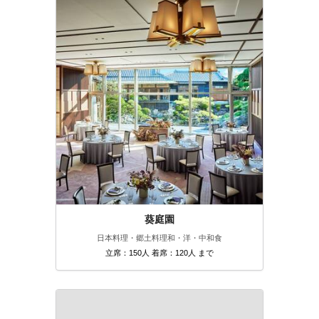
葵庭園
日本料理・郷土料理
和・洋・中
和食
立席：150人 着席：120人 まで