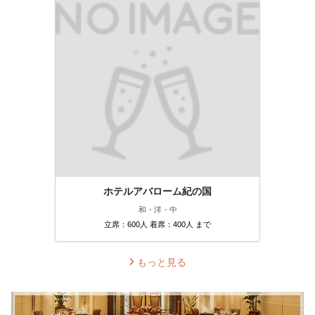
ホテルアバローム紀の国
和・洋・中
立席：600人 着席：400人 まで
もっと見る