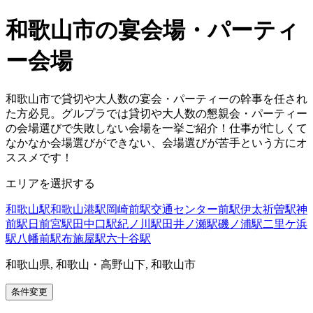
和歌山市の宴会場・パーティ
ー会場
和歌山市で貸切や大人数の宴会・パーティーの幹事を任され
た方必見。グルプラでは貸切や大人数の懇親会・パーティー
の会場選びで失敗しない会場を一挙ご紹介！仕事が忙しくて
なかなか会場選びができない、会場選びが苦手という方にオ
ススメです！
エリアを選択する
和歌山駅
和歌山港駅
岡崎前駅
交通センター前駅
伊太祈曽駅
神
前駅
日前宮駅
田中口駅
紀ノ川駅
田井ノ瀬駅
磯ノ浦駅
二里ケ浜
駅
八幡前駅
布施屋駅
六十谷駅
和歌山県, 和歌山・高野山下, 和歌山市
条件変更