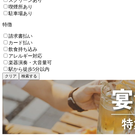
スクリーンあり
喫煙所あり
駐車場あり
特徴
請求書払い
カード払い
飲食持ち込み
アレルギー対応
楽器演奏・大音量可
駅から徒歩5分以内
クリア
検索する