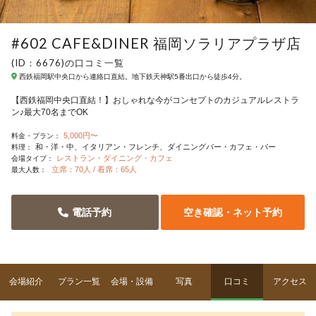
#602 CAFE&DINER 福岡ソラリアプラザ店
(ID：6676)の口コミ一覧
西鉄福岡駅中央口から連絡口直結。地下鉄天神駅5番出口から徒歩4分。
【西鉄福岡中央口直結！】おしゃれな今がコンセプトのカジュアルレストラ
ン♪最大70名までOK
5,000円〜
料金・プラン：
和・洋・中
イタリアン・フレンチ
ダイニングバー・カフェ・バー
料理：
レストラン・ダイニング・カフェ
会場タイプ：
立席：70人 / 着席：65人
最大人数：
電話予約
空き確認・ネット予約
会場紹介
プラン一覧
会場・設備
写真
口コミ
アクセス