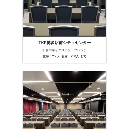
TKP博多駅前シティセンター
和食
中華
イタリアン・フレンチ
立席：250人 着席：250人 まで