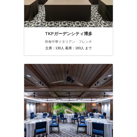
TKPガーデンシティ博多
和食
中華
イタリアン・フレンチ
立席：130人 着席：183人 まで