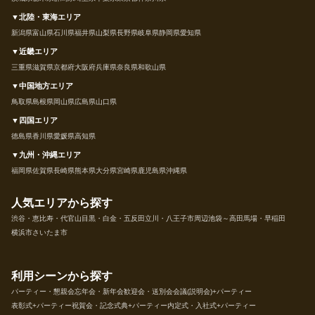
▼北陸・東海エリア
新潟県
富山県
石川県
福井県
山梨県
長野県
岐阜県
静岡県
愛知県
▼近畿エリア
三重県
滋賀県
京都府
大阪府
兵庫県
奈良県
和歌山県
▼中国地方エリア
鳥取県
島根県
岡山県
広島県
山口県
▼四国エリア
徳島県
香川県
愛媛県
高知県
▼九州・沖縄エリア
福岡県
佐賀県
長崎県
熊本県
大分県
宮崎県
鹿児島県
沖縄県
人気エリアから探す
渋谷・恵比寿・代官山
目黒・白金・五反田
立川・八王子市周辺
池袋～高田馬場・早稲田
横浜市
さいたま市
利用シーンから探す
パーティー・懇親会
忘年会・新年会
歓迎会・送別会
会議(説明会)+パーティー
表彰式+パーティー
祝賀会・記念式典+パーティー
内定式・入社式+パーティー