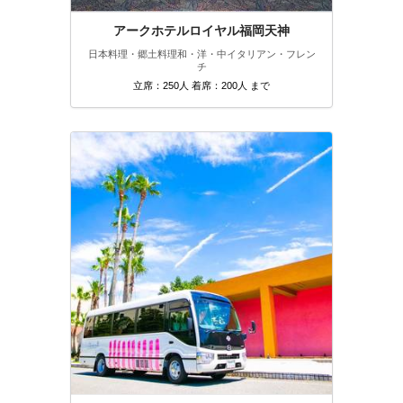
アークホテルロイヤル福岡天神
日本料理・郷土料理
和・洋・中
イタリアン・フレン
チ
立席：250人 着席：200人 まで