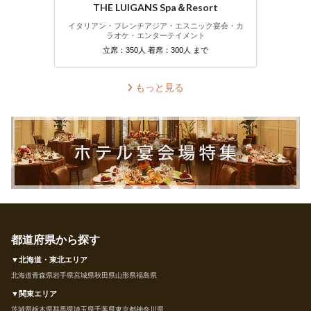
THE LUIGANS Spa＆Resort
イタリアン・フレンチ
アジア・エスニック
宴会・カ
ラオケ・エンターテイメント
立席：350人 着席：300人 まで
もっと見る
都道府県から探す
▼北海道・東北エリア
北海道
青森県
岩手県
宮城県
秋田県
山形県
福島県
▼関東エリア
茨城県
栃木県
群馬県
埼玉県
千葉県
東京都
神奈川県