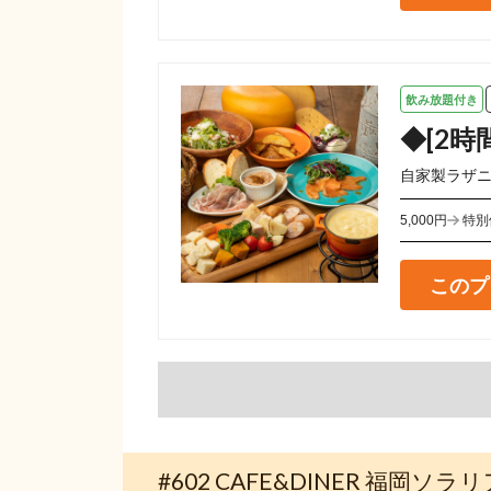
飲み放題付き
◆[2
自家製ラザ
5,000円
特別
このプ
#602 CAFE&DINER 福岡