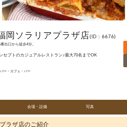
NER 福岡ソラリアプラザ店
(ID：6676)
番出口から徒歩4分。
セプトのカジュアルレストラン♪最大70名までOK
バー・カフェ・バー
会場・設備
写真
ラリアプラザ店のご紹介