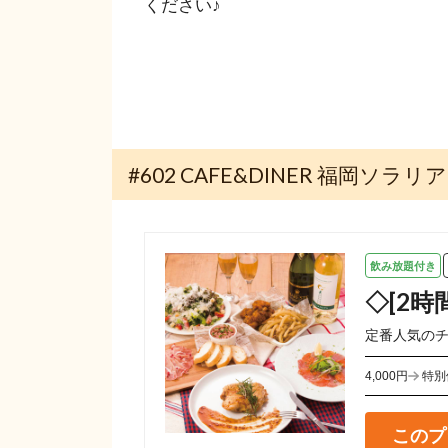
ください♪
#602 CAFE&DINER 福岡
飲み放題付き
◇[2
定番人気のチ
4,000円
特別
このプ