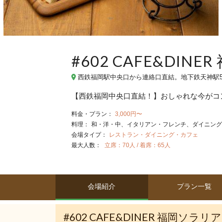
#602 CAFE&DI
西鉄福岡駅中央口から連絡口直結。地下鉄天神駅5
【西鉄福岡中央口直結！】おしゃれな今がコン
料金・プラン：
3,000円〜
料理：
和・洋・中
イタリアン・フレンチ
ダイニング
会場タイプ：
レストラン・ダイニング・カフェ
最大人数：
立席：70人 / 着席：65人
会場紹介
プラン一覧
#602 CAFE&DINER 福岡ソ