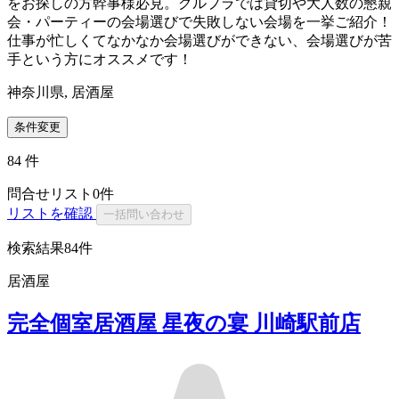
をお探しの方幹事様必見。グルプラでは貸切や大人数の懇親
会・パーティーの会場選びで失敗しない会場を一挙ご紹介！
仕事が忙しくてなかなか会場選びができない、会場選びが苦
手という方にオススメです！
神奈川県, 居酒屋
条件変更
84
件
問合せリスト
0
件
リストを確認
一括問い合わせ
検索結果
84件
居酒屋
完全個室居酒屋 星夜の宴 川崎駅前店