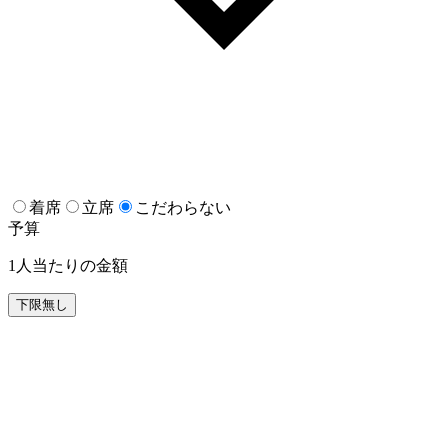
着席
立席
こだわらない
予算
1人当たりの金額
下限無し