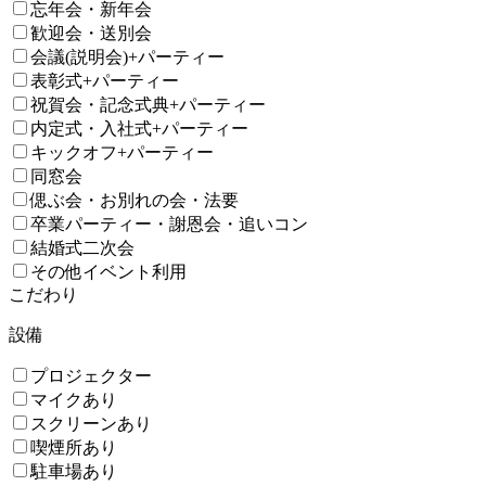
忘年会・新年会
歓迎会・送別会
会議(説明会)+パーティー
表彰式+パーティー
祝賀会・記念式典+パーティー
内定式・入社式+パーティー
キックオフ+パーティー
同窓会
偲ぶ会・お別れの会・法要
卒業パーティー・謝恩会・追いコン
結婚式二次会
その他イベント利用
こだわり
設備
プロジェクター
マイクあり
スクリーンあり
喫煙所あり
駐車場あり