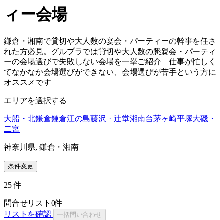
ィー会場
鎌倉・湘南で貸切や大人数の宴会・パーティーの幹事を任さ
れた方必見。グルプラでは貸切や大人数の懇親会・パーティ
ーの会場選びで失敗しない会場を一挙ご紹介！仕事が忙しく
てなかなか会場選びができない、会場選びが苦手という方に
オススメです！
エリアを選択する
大船・北鎌倉
鎌倉
江の島
藤沢・辻堂
湘南台
茅ヶ崎
平塚
大磯・
二宮
神奈川県, 鎌倉・湘南
条件変更
25
件
問合せリスト
0
件
リストを確認
一括問い合わせ