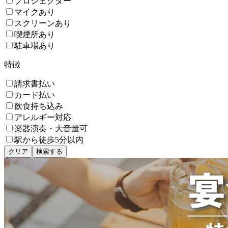
プロジェクター
マイクあり
スクリーンあり
喫煙所あり
駐車場あり
特徴
請求書払い
カード払い
飲食持ち込み
アレルギー対応
楽器演奏・大音量可
駅から徒歩5分以内
クリア
検索する