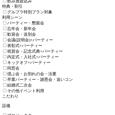
飲み放題込み
特典・割引
グルプラ特別プラン対象
利用シーン
パーティー・懇親会
忘年会・新年会
歓迎会・送別会
会議(説明会)+パーティー
表彰式+パーティー
祝賀会・記念式典+パーティー
内定式・入社式+パーティー
キックオフ+パーティー
同窓会
偲ぶ会・お別れの会・法要
卒業パーティー・謝恩会・追いコン
結婚式二次会
その他イベント利用
こだわり
設備