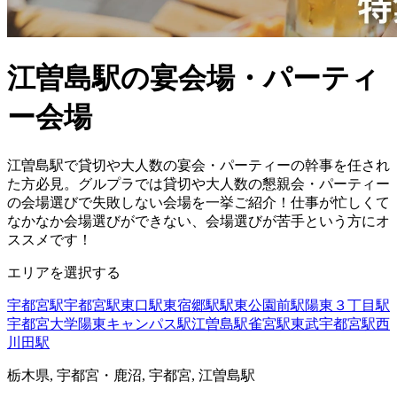
江曽島駅の宴会場・パーティ
ー会場
江曽島駅で貸切や大人数の宴会・パーティーの幹事を任され
た方必見。グルプラでは貸切や大人数の懇親会・パーティー
の会場選びで失敗しない会場を一挙ご紹介！仕事が忙しくて
なかなか会場選びができない、会場選びが苦手という方にオ
ススメです！
エリアを選択する
宇都宮駅
宇都宮駅東口駅
東宿郷駅
駅東公園前駅
陽東３丁目駅
宇都宮大学陽東キャンパス駅
江曽島駅
雀宮駅
東武宇都宮駅
西
川田駅
栃木県, 宇都宮・鹿沼, 宇都宮, 江曽島駅