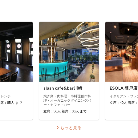
slash cafe&bar川崎
ESOLA 登戸店
フレンチ
焼き鳥・肉料理・串料理
創作料
イタリアン・フレ
理・オーガニック
ダイニングバ
着席：85人 まで
立席：40人 着席：
ー・カフェ・バー
立席：50人 着席：36人 まで
もっと見る