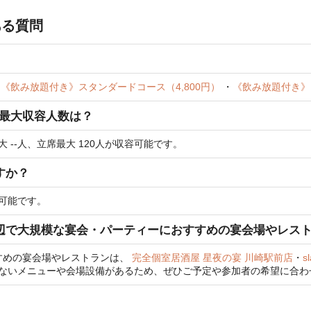
ある質問
、
《飲み放題付き》スタンダードコース（4,800円）
・
《飲み放題付き》
/最大収容人数は？
 --人、立席最大 120人が収容可能です。
すか？
が可能です。
駅周辺で大規模な宴会・パーティーにおすすめの宴会場やレス
すめの宴会場やレストランは、
完全個室居酒屋 星夜の宴 川崎駅前店
・
s
にはないメニューや会場設備があるため、ぜひご予定や参加者の希望に合