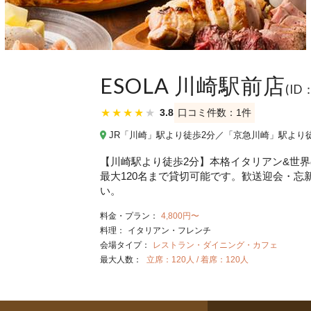
ESOLA 川崎駅前店
(I
★
★
★
★
★
3.8
口コミ件数：1件
JR「川崎」駅より徒歩2分／「京急川崎」駅より
【川崎駅より徒歩2分】本格イタリアン&世界の
最大120名まで貸切可能です。歓送迎会・
い。
料金・プラン：
4,800円〜
料理：
イタリアン・フレンチ
会場タイプ：
レストラン・ダイニング・カフェ
最大人数：
立席：120人 / 着席：120人