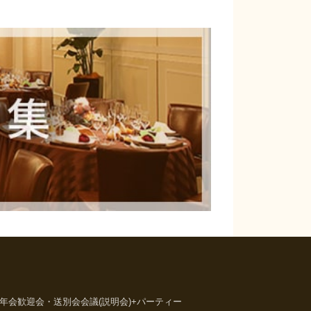
年会
歓迎会・送別会
会議(説明会)+パーティー