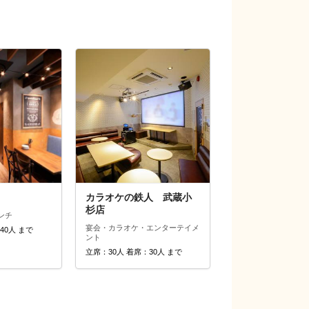
カラオケの鉄人 武蔵小
杉店
ンチ
宴会・カラオケ・エンターテイメ
40人 まで
ント
立席：30人 着席：30人 まで