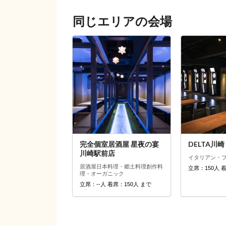
同じエリアの会場
DELTA川崎
完全個室居酒屋 星夜の宴
川崎駅前店
イタリアン・
居酒屋
日本料理・郷土料理
創作料
立席：150人 
理・オーガニック
立席：--人 着席：150人 まで