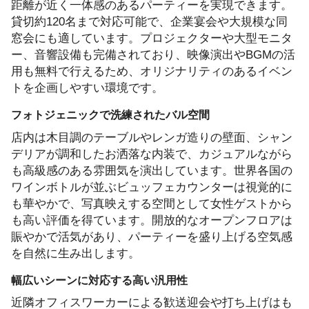
距離が近く一体感のあるパーティーを実現できます。
貸切約120名まで対応可能で、企業宴会や大規模な同
窓会にも適しています。プロジェクターや大型モニタ
ー、音響設備も完備されており、映像演出やBGMの活
用も無料で行えるため、オリジナリティのあるイベン
トを企画しやすい環境です。
フォトジェニックで洗練されたバル空間
店内は木目調のテーブルやレンガ造りの壁面、シャン
デリアが調和したお洒落な内装で、カジュアルながら
も高級感のある雰囲気を演出しています。世界各国の
ワインボトルが並ぶビュッフェカウンターは視覚的に
も華やかで、写真映えする空間として女性ゲストから
も高い評価を得ています。開放的なオープンフロアは
賑やかで活気があり、パーティーを盛り上げる空気感
を自然に生み出します。
幅広いシーンに対応する高い汎用性
近隣オフィスワーカーによる歓送迎会や打ち上げはも