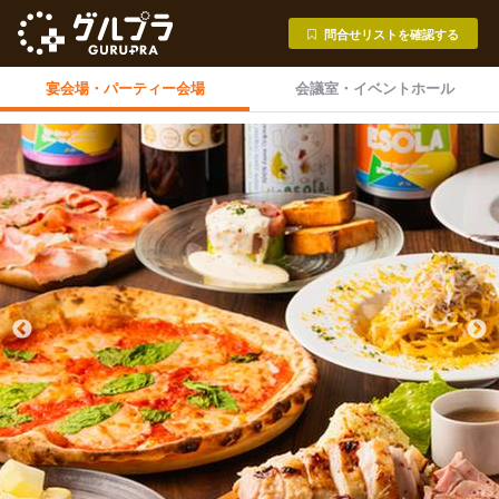
問合せリストを確認する
宴会場・
パーティー会場
会議室・
イベントホール