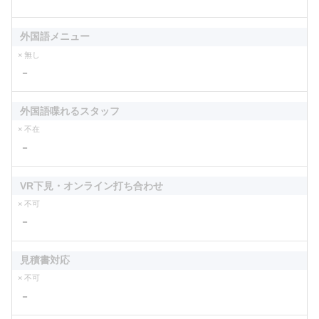
外国語メニュー
× 無し
－
外国語喋れるスタッフ
× 不在
－
VR下見・オンライン打ち合わせ
× 不可
－
見積書対応
× 不可
－