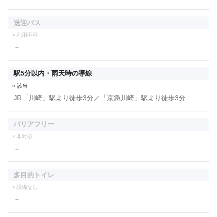
送迎バス
× 利用不可
－
駅5分以内・雨天時の導線
○ 該当
JR「川崎」駅より徒歩3分／「京急川崎」駅より徒歩3分
バリアフリー
× 非対応
－
多目的トイレ
× 設備なし
－