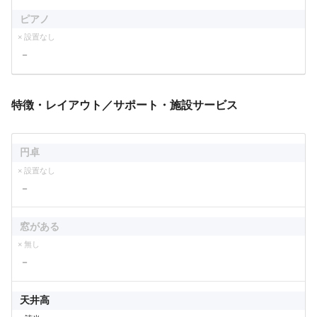
ピアノ
× 設置なし
－
特徴・レイアウト／サポート・施設サービス
円卓
× 設置なし
－
窓がある
× 無し
－
天井高