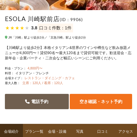
ESOLA 川崎駅前店
(ID：9906)
★
★
★
★
★
3.8
口コミ件数：1件
JR「川崎」駅より徒歩2分／「京急川崎」駅より徒歩2分
【川崎駅より徒歩2分】本格イタリアン&世界のワインや樽生など飲み放題メ
ニューが4,800円〜！貸切90名〜最大120名まで貸切可能です。歓送迎会・忘
新年会・企業パーティ・二次会など幅広いシーンにご利用ください。
4,800円〜
料金・プラン：
イタリアン・フレンチ
料理：
レストラン・ダイニング・カフェ
会場タイプ：
立席：120人 / 着席：120人
最大人数：
電話予約
空き確認・ネット予約
会場紹介
プラン一覧
会場・設備
写真
口コミ
アクセス