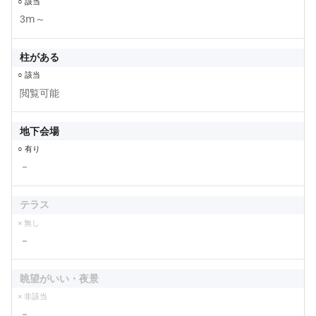
○ 該当
3ⅿ～
柱がある
○ 該当
閲覧可能
地下会場
○ 有り
－
テラス
× 無し
－
眺望がいい・夜景
× 非該当
－