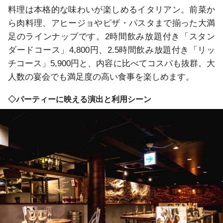
料理は本格的な味わいが楽しめるイタリアン。前菜か
ら肉料理、アヒージョやピザ・パスタまで揃った大満
足のラインナップです。2時間飲み放題付き「スタン
ダードコース」4,800円、2.5時間飲み放題付き「リッ
チコース」5,900円と、内容に比べてコスパも抜群。大
人数の宴会でも満足度の高い食事を楽しめます。
◇パーティーに映える演出と利用シーン