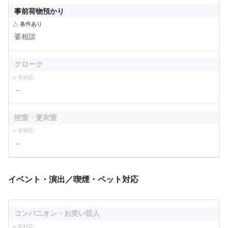
事前荷物預かり
△ 条件あり
要相談
クローク
× 非対応
－
控室・更衣室
× 非対応
－
イベント・演出／喫煙・ペット対応
コンパニオン・お笑い芸人
× 非対応