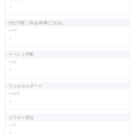
－
代行手配（司会/幹事/二次会）
× 不可
－
イベント手配
× 不可
－
ウェルカムボード
× 非対応
－
カラオケ採点
× 不可
－