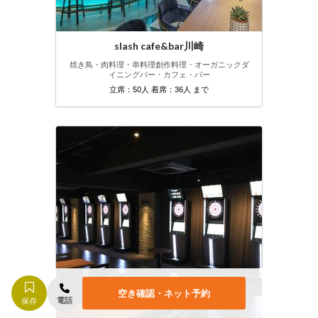
slash cafe&bar川崎
焼き鳥・肉料理・串料理
創作料理・オーガニック
ダ
イニングバー・カフェ・バー
立席：50人 着席：36人 まで
空き確認・ネット予約
電話
保存