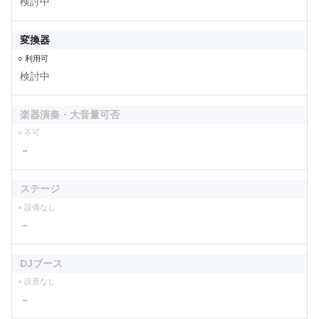
検討中
変換器
○ 利用可
検討中
楽器演奏・大音量可否
× 不可
－
ステージ
× 設備なし
－
DJブース
× 設置なし
－