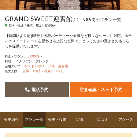
GRAND SWEET迎賓館
(ID：9850)のプラン一覧
名鉄小牧線「味岡」駅より徒歩5分
【味岡駅より徒歩5分】各種パーティーや会議など様々なシーンに対応。ホテ
ルのスイートルームを思わせる上質な空間で、とっておきの寛ぎとおもてな
しを提供いたします。
5,000円〜
料金・プラン：
イタリアン・フレンチ
料理：
ゲストハウス・式場・宴会場
会場タイプ：
立席：120人 / 着席：120人
最大人数：
電話予約
空き確認・ネット予約
会場紹介
プラン一覧
会場・設備
写真
口コミ
アクセス