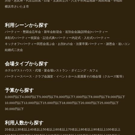
渋谷・恵比寿・代官山
目黒・白金・五反田
立川・八王子市周辺
池袋～高田馬場・早稲田
横浜市
さいたま市
利用シーンから探す
パーティー・懇親会
忘年会・新年会
歓迎会・送別会
会議(説明会)+パーティー
表彰式+パーティー
祝賀会・記念式典+パーティー
内定式・入社式+パーティー
キックオフ+パーティー
同窓会
偲ぶ会・お別れの会・法要
卒業パーティー・謝恩会・追いコン
結婚式二次会
会場タイプから探す
ホテル
ゲストハウス・式場・宴会場
レストラン・ダイニング・カフェ
パーティースペース・クラブ
会議室・イベントホール
居酒屋
その他会場（クルーズ船等）
予算から探す
3,000円以下
4,000円以下
5,000円以下
6,000円以下
7,000円以下
8,000円以下
9,000円以下
10,000円以下
13,000円以下
15,000円以下
18,000円以下
20,000円以下
25,000円以下
30,000円以下
利用人数から探す
20名以上
30名以上
40名以上
50名以上
60名以上
70名以上
80名以上
90名以上
100名以上