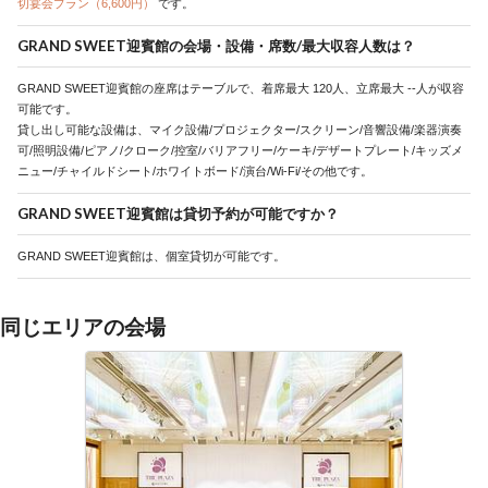
切宴会プラン（6,600円）
です。
GRAND SWEET迎賓館の会場・設備・席数/最大収容人数は？
GRAND SWEET迎賓館の座席はテーブルで、着席最大 120人、立席最大 --人が収容
可能です。
貸し出し可能な設備は、マイク設備/プロジェクター/スクリーン/音響設備/楽器演奏
可/照明設備/ピアノ/クローク/控室/バリアフリー/ケーキ/デザートプレート/キッズメ
ニュー/チャイルドシート/ホワイトボード/演台/Wi-Fi/その他です。
GRAND SWEET迎賓館は貸切予約が可能ですか？
GRAND SWEET迎賓館は、個室貸切が可能です。
同じエリアの会場