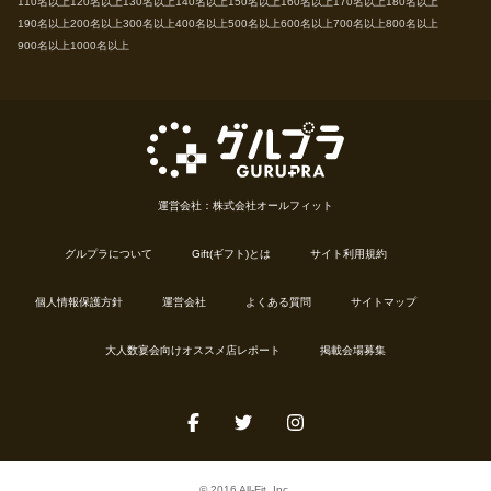
110名以上
120名以上
130名以上
140名以上
150名以上
160名以上
170名以上
180名以上
190名以上
200名以上
300名以上
400名以上
500名以上
600名以上
700名以上
800名以上
900名以上
1000名以上
運営会社：株式会社オールフィット
グルプラについて
Gift(ギフト)とは
サイト利用規約
個人情報保護方針
運営会社
よくある質問
サイトマップ
大人数宴会向けオススメ店レポート
掲載会場募集
© 2016 All-Fit, Inc.