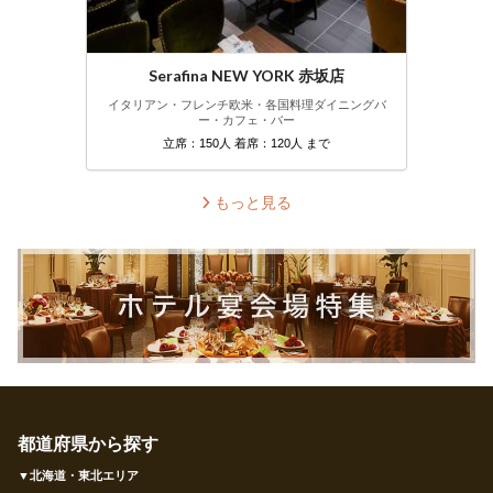
Serafina NEW YORK 赤坂店
イタリアン・フレンチ
欧米・各国料理
ダイニングバ
ー・カフェ・バー
立席：150人 着席：120人 まで
もっと見る
都道府県から探す
▼北海道・東北エリア