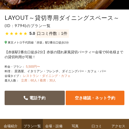
LAYOUT～貸切専用ダイニングスペース～
(ID：9794)のプラン一覧
★
★
★
★
★
5.0
口コミ件数：1件
東京メトロ千代田線「赤坂」駅2番出口徒歩2分
【赤坂駅2番出口徒歩2分】赤坂の隠れ家風貸切パーティー会場で60名様まで
の貸切利用が可能！
5,500円〜
料金・プラン：
居酒屋
イタリアン・フレンチ
ダイニングバー・カフェ・バー
料理：
レストラン・ダイニング・カフェ
会場タイプ：
立席：60人 / 着席：30人
最大人数：
電話予約
空き確認・ネット予約
会場紹介
プラン一覧
会場・設備
写真
口コミ
アクセス