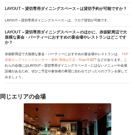
LAYOUT～貸切専用ダイニングスペース～は貸切予約が可能ですか？
LAYOUT～貸切専用ダイニングスペース～は、フロア貸切が可能です。
LAYOUT～貸切専用ダイニングスペース～のほかに、赤坂駅周辺で大
規模な宴会・パーティーにおすすめの宴会場やレストランはどこです
か？
赤坂駅周辺で大規模な宴会・パーティーにおすすめの宴会場やレストランは、
TKP
赤坂カンファレンスセンター
・
春秋 溜池山王店
・
Rupo半蔵門
などがあります。こ
れらの会場にはLAYOUT～貸切専用ダイニングスペース～にはないメニューや会場
設備があるため、ぜひご予定や参加者の希望に合わせてぴったりのプランを探して
みましょう。
同じエリアの会場