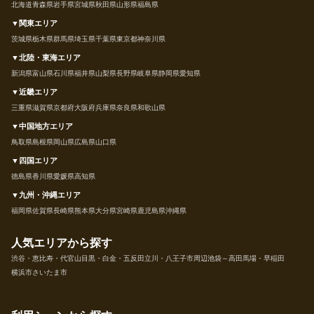
北海道
青森県
岩手県
宮城県
秋田県
山形県
福島県
▼関東エリア
茨城県
栃木県
群馬県
埼玉県
千葉県
東京都
神奈川県
▼北陸・東海エリア
新潟県
富山県
石川県
福井県
山梨県
長野県
岐阜県
静岡県
愛知県
▼近畿エリア
三重県
滋賀県
京都府
大阪府
兵庫県
奈良県
和歌山県
▼中国地方エリア
鳥取県
島根県
岡山県
広島県
山口県
▼四国エリア
徳島県
香川県
愛媛県
高知県
▼九州・沖縄エリア
福岡県
佐賀県
長崎県
熊本県
大分県
宮崎県
鹿児島県
沖縄県
人気エリアから探す
渋谷・恵比寿・代官山
目黒・白金・五反田
立川・八王子市周辺
池袋～高田馬場・早稲田
横浜市
さいたま市