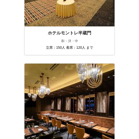
ホテルモントレ半蔵門
和・洋・中
立席：150人 着席：120人 まで