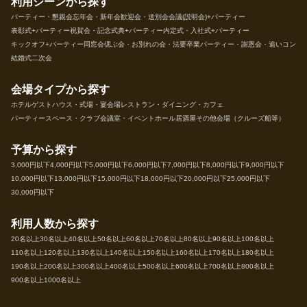
利用シーンから探す
パーティー・懇親会
忘年会・新年会
歓迎会・送別会
会議(説明会)+パーティー
表彰式+パーティー
祝賀会・記念式典+パーティー
内定式・入社式+パーティー
キックオフ+パーティー
同窓会
偲ぶ会・お別れの会・法要
卒業パーティー・謝恩会・追いコン
結婚式二次会
会場タイプから探す
ホテル
ゲストハウス・式場・宴会場
レストラン・ダイニング・カフェ
パーティースペース・クラブ
会議室・イベントホール
居酒屋
その他会場（クルーズ船等）
予算から探す
3,000円以下
4,000円以下
5,000円以下
6,000円以下
7,000円以下
8,000円以下
9,000円以下
10,000円以下
13,000円以下
15,000円以下
18,000円以下
20,000円以下
25,000円以下
30,000円以下
利用人数から探す
20名以上
30名以上
40名以上
50名以上
60名以上
70名以上
80名以上
90名以上
100名以上
110名以上
120名以上
130名以上
140名以上
150名以上
160名以上
170名以上
180名以上
190名以上
200名以上
300名以上
400名以上
500名以上
600名以上
700名以上
800名以上
900名以上
1000名以上