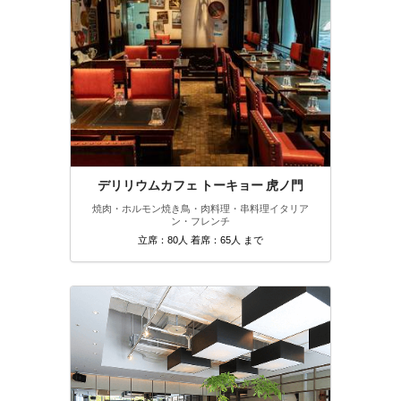
デリリウムカフェ トーキョー 虎ノ門
焼肉・ホルモン
焼き鳥・肉料理・串料理
イタリア
ン・フレンチ
立席：80人 着席：65人 まで