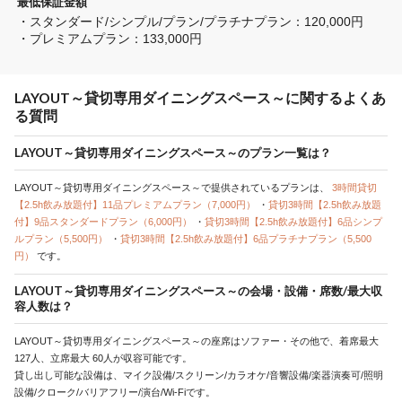
最低保証金額
・スタンダード/シンプル/プラン/プラチナプラン：120,000円

・プレミアムプラン：133,000円
LAYOUT～貸切専用ダイニングスペース～に関するよくあ
る質問
LAYOUT～貸切専用ダイニングスペース～のプラン一覧は？
LAYOUT～貸切専用ダイニングスペース～で提供されているプランは、
3時間貸切
【2.5h飲み放題付】11品プレミアムプラン（7,000円）
・
貸切3時間【2.5h飲み放題
付】9品スタンダードプラン（6,000円）
・
貸切3時間【2.5h飲み放題付】6品シンプ
ルプラン（5,500円）
・
貸切3時間【2.5h飲み放題付】6品プラチナプラン（5,500
円）
です。
LAYOUT～貸切専用ダイニングスペース～の会場・設備・席数/最大収
容人数は？
LAYOUT～貸切専用ダイニングスペース～の座席はソファー・その他で、着席最大
127人、立席最大 60人が収容可能です。
貸し出し可能な設備は、マイク設備/スクリーン/カラオケ/音響設備/楽器演奏可/照明
設備/クローク/バリアフリー/演台/Wi-Fiです。