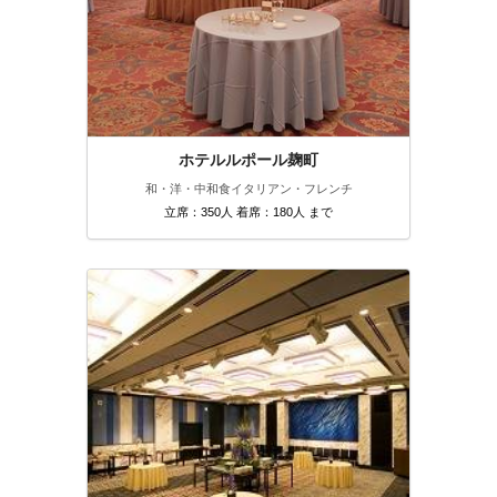
ホテルルポール麹町
和・洋・中
和食
イタリアン・フレンチ
立席：350人 着席：180人 まで