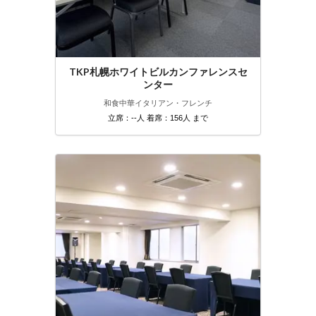
TKP札幌ホワイトビルカンファレンスセ
ンター
和食
中華
イタリアン・フレンチ
立席：--人 着席：156人 まで