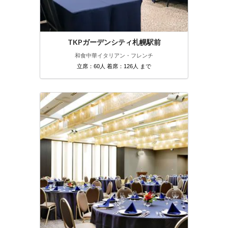
TKPガーデンシティ札幌駅前
和食
中華
イタリアン・フレンチ
立席：60人 着席：126人 まで