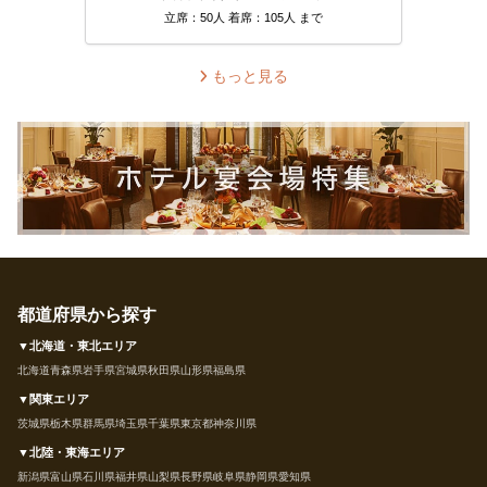
立席：50人 着席：105人 まで
もっと見る
都道府県から探す
▼北海道・東北エリア
北海道
青森県
岩手県
宮城県
秋田県
山形県
福島県
▼関東エリア
茨城県
栃木県
群馬県
埼玉県
千葉県
東京都
神奈川県
▼北陸・東海エリア
新潟県
富山県
石川県
福井県
山梨県
長野県
岐阜県
静岡県
愛知県