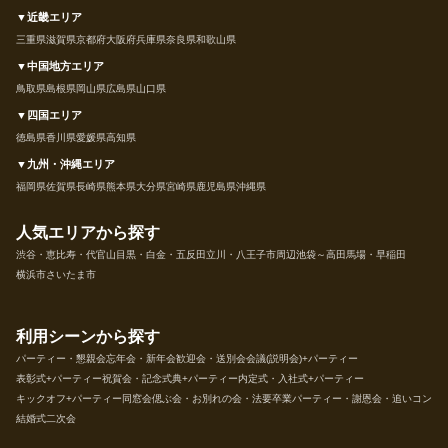
▼近畿エリア
三重県
滋賀県
京都府
大阪府
兵庫県
奈良県
和歌山県
▼中国地方エリア
鳥取県
島根県
岡山県
広島県
山口県
▼四国エリア
徳島県
香川県
愛媛県
高知県
▼九州・沖縄エリア
福岡県
佐賀県
長崎県
熊本県
大分県
宮崎県
鹿児島県
沖縄県
人気エリアから探す
渋谷・恵比寿・代官山
目黒・白金・五反田
立川・八王子市周辺
池袋～高田馬場・早稲田
横浜市
さいたま市
利用シーンから探す
パーティー・懇親会
忘年会・新年会
歓迎会・送別会
会議(説明会)+パーティー
表彰式+パーティー
祝賀会・記念式典+パーティー
内定式・入社式+パーティー
キックオフ+パーティー
同窓会
偲ぶ会・お別れの会・法要
卒業パーティー・謝恩会・追いコン
結婚式二次会