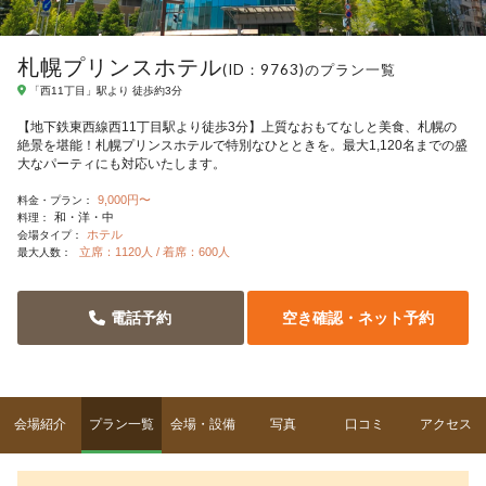
札幌プリンスホテル
(ID：9763)のプラン一覧
「西11丁目」駅より 徒歩約3分
【地下鉄東西線西11丁目駅より徒歩3分】上質なおもてなしと美食、札幌の
絶景を堪能！札幌プリンスホテルで特別なひとときを。最大1,120名までの盛
大なパーティにも対応いたします。
9,000円〜
料金・プラン：
和・洋・中
料理：
ホテル
会場タイプ：
立席：1120人 / 着席：600人
最大人数：
電話予約
空き確認・ネット予約
会場紹介
プラン一覧
会場・設備
写真
口コミ
アクセス