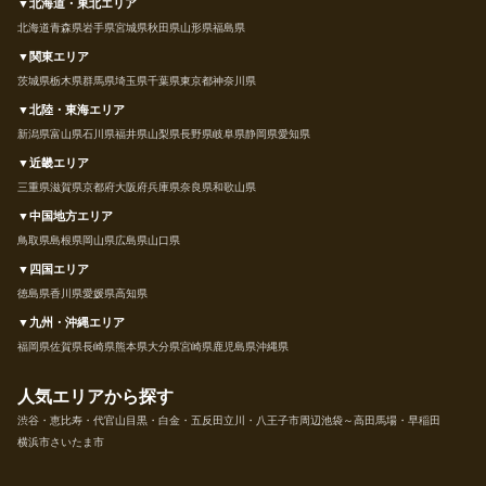
▼北海道・東北エリア
北海道
青森県
岩手県
宮城県
秋田県
山形県
福島県
▼関東エリア
茨城県
栃木県
群馬県
埼玉県
千葉県
東京都
神奈川県
▼北陸・東海エリア
新潟県
富山県
石川県
福井県
山梨県
長野県
岐阜県
静岡県
愛知県
▼近畿エリア
三重県
滋賀県
京都府
大阪府
兵庫県
奈良県
和歌山県
▼中国地方エリア
鳥取県
島根県
岡山県
広島県
山口県
▼四国エリア
徳島県
香川県
愛媛県
高知県
▼九州・沖縄エリア
福岡県
佐賀県
長崎県
熊本県
大分県
宮崎県
鹿児島県
沖縄県
人気エリアから探す
渋谷・恵比寿・代官山
目黒・白金・五反田
立川・八王子市周辺
池袋～高田馬場・早稲田
横浜市
さいたま市