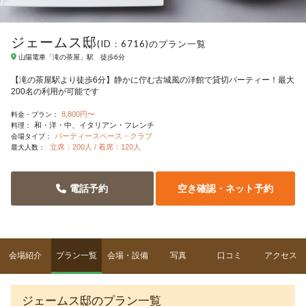
ジェームス邸
(ID：6716)のプラン一覧
山陽電車「滝の茶屋」駅 徒歩6分
【滝の茶屋駅より徒歩6分】静かに佇む古城風の洋館で貸切パーティー！最大
200名の利用が可能です
8,800円〜
料金・プラン：
和・洋・中
イタリアン・フレンチ
料理：
パーティースペース・クラブ
会場タイプ：
立席：200人 / 着席：120人
最大人数：
電話予約
空き確認・ネット予約
会場紹介
プラン一覧
会場・設備
写真
口コミ
アクセス
ジェームス邸のプラン一覧