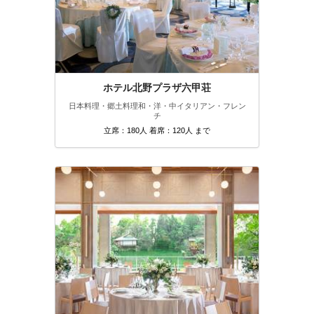
ホテル北野プラザ六甲荘
日本料理・郷土料理
和・洋・中
イタリアン・フレン
チ
立席：180人 着席：120人 まで