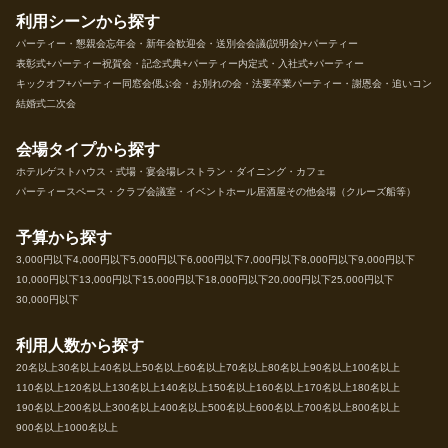
利用シーンから探す
パーティー・懇親会
忘年会・新年会
歓迎会・送別会
会議(説明会)+パーティー
表彰式+パーティー
祝賀会・記念式典+パーティー
内定式・入社式+パーティー
キックオフ+パーティー
同窓会
偲ぶ会・お別れの会・法要
卒業パーティー・謝恩会・追いコン
結婚式二次会
会場タイプから探す
ホテル
ゲストハウス・式場・宴会場
レストラン・ダイニング・カフェ
パーティースペース・クラブ
会議室・イベントホール
居酒屋
その他会場（クルーズ船等）
予算から探す
3,000円以下
4,000円以下
5,000円以下
6,000円以下
7,000円以下
8,000円以下
9,000円以下
10,000円以下
13,000円以下
15,000円以下
18,000円以下
20,000円以下
25,000円以下
30,000円以下
利用人数から探す
20名以上
30名以上
40名以上
50名以上
60名以上
70名以上
80名以上
90名以上
100名以上
110名以上
120名以上
130名以上
140名以上
150名以上
160名以上
170名以上
180名以上
190名以上
200名以上
300名以上
400名以上
500名以上
600名以上
700名以上
800名以上
900名以上
1000名以上