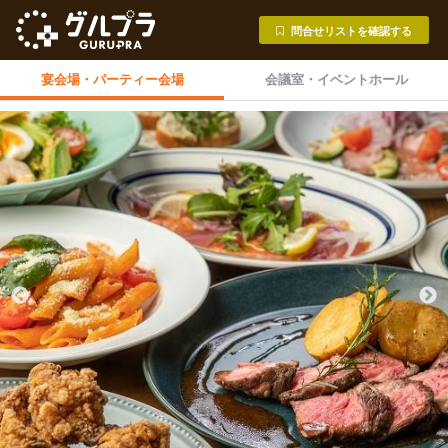
問合せリストを確認する
宴会場・
パーティー会場
会議室・
イベントホール