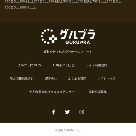
190名以上
200名以上
300名以上
400名以上
500名以上
600名以上
700名以上
800名以上
900名以上
1000名以上
運営会社：株式会社オールフィット
グルプラについて
Gift(ギフト)とは
サイト利用規約
個人情報保護方針
運営会社
よくある質問
サイトマップ
大人数宴会向けオススメ店レポート
掲載会場募集
© 2016 All-Fit, Inc.