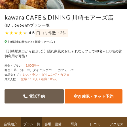
kawara CAFE＆DINING 川崎モアーズ店
(ID：6666)のプラン一覧
★
★
★
★
★
4.5
口コミ件数：2件
川崎駅東口徒歩3分！川崎モアーズ7Ｆ
【川崎駅東口から徒歩3分】隠れ家風のおしゃれなカフェで40名～130名の貸
切利用が可能！
3,000円〜
料金・プラン：
和・洋・中
ダイニングバー・カフェ・バー
料理：
レストラン・ダイニング・カフェ
会場タイプ：
立席：130人 / 着席：85人
最大人数：
電話予約
空き確認・ネット予約
会場紹介
プラン一覧
会場・設備
写真
口コミ
アクセス