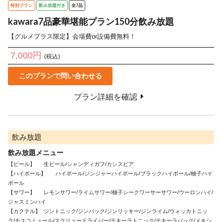
特別プラン
飲み放題付き
全7品
kawara7品豪華堪能プラン150分飲み放題
【グルメプラス限定】会場費or設備費無料！
7,000円
(税込)
このプランで問い合わせる
プラン詳細を確認
飲み放題
飲み放題メニュー
【ビール】	生ビール/シャンディガフ/カシスビア

【ハイボール】	ハイボール/ジンジャーハイボール/ブラックハイボール/柚子ハイ
ボール

【サワー】	レモンサワー/ライムサワー/柚子シークワーサーサワー/ウーロンハイ/
ジャスミンハイ

【カクテル】	ジントニック/ジンバック/ジンリッキー/ジンライム/ウォッカトニッ
ク/モスコミュール/スクリュードライバー/テキーラトニック/テキーラバック/メキシ