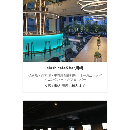
slash cafe&bar川崎
焼き鳥・肉料理・串料理
創作料理・オーガニック
ダ
イニングバー・カフェ・バー
立席：50人 着席：36人 まで