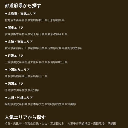
都道府県から探す
▼北海道・東北エリア
北海道
青森県
岩手県
宮城県
秋田県
山形県
福島県
▼関東エリア
茨城県
栃木県
群馬県
埼玉県
千葉県
東京都
神奈川県
▼北陸・東海エリア
新潟県
富山県
石川県
福井県
山梨県
長野県
岐阜県
静岡県
愛知県
▼近畿エリア
三重県
滋賀県
京都府
大阪府
兵庫県
奈良県
和歌山県
▼中国地方エリア
鳥取県
島根県
岡山県
広島県
山口県
▼四国エリア
徳島県
香川県
愛媛県
高知県
▼九州・沖縄エリア
福岡県
佐賀県
長崎県
熊本県
大分県
宮崎県
鹿児島県
沖縄県
人気エリアから探す
渋谷・恵比寿・代官山
目黒・白金・五反田
立川・八王子市周辺
池袋～高田馬場・早稲田