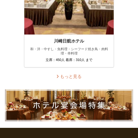
川崎日航ホテル
和・洋・中
すし・魚料理・シーフード
焼き鳥・肉料
理・串料理
立席：450人 着席：310人 まで
もっと見る