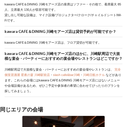
kawara CAFE＆DINING 川崎モアーズ店の座席はソファー・その他で、着席最大 85
人、立席最大 130人が収容可能です。
貸し出し可能な設備は、マイク設備/プロジェクター/クローク/チャイルドシート/Wi-
Fiです。
kawara CAFE＆DINING 川崎モアーズ店は貸切予約が可能ですか？
kawara CAFE＆DINING 川崎モアーズ店は、フロア貸切が可能です。
kawara CAFE＆DINING 川崎モアーズ店のほかに、川崎駅周辺で大規
模な宴会・パーティーにおすすめの宴会場やレストランはどこですか？
川崎駅周辺で大規模な宴会・パーティーにおすすめの宴会場やレストランは、
完全
個室居酒屋 星夜の宴 川崎駅前店
・
slash cafe&bar川崎
・
川崎日航ホテル
などがあり
ます。これらの会場にはkawara CAFE＆DINING 川崎モアーズ店にはないメニュー
や会場設備があるため、ぜひご予定や参加者の希望に合わせてぴったりのプランを
探してみましょう。
同じエリアの会場