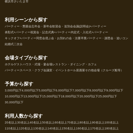
横浜市
さいたま市
利用シーンから探す
パーティー・懇親会
忘年会・新年会
歓迎会・送別会
会議(説明会)+パーティー
表彰式+パーティー
祝賀会・記念式典+パーティー
内定式・入社式+パーティー
キックオフ+パーティー
同窓会
偲ぶ会・お別れの会・法要
卒業パーティー・謝恩会・追いコン
結婚式二次会
会場タイプから探す
ホテル
ゲストハウス・式場・宴会場
レストラン・ダイニング・カフェ
パーティースペース・クラブ
会議室・イベントホール
居酒屋
その他会場（クルーズ船等）
予算から探す
3,000円以下
4,000円以下
5,000円以下
6,000円以下
7,000円以下
8,000円以下
9,000円以下
10,000円以下
13,000円以下
15,000円以下
18,000円以下
20,000円以下
25,000円以下
30,000円以下
利用人数から探す
20名以上
30名以上
40名以上
50名以上
60名以上
70名以上
80名以上
90名以上
100名以上
110名以上
120名以上
130名以上
140名以上
150名以上
160名以上
170名以上
180名以上