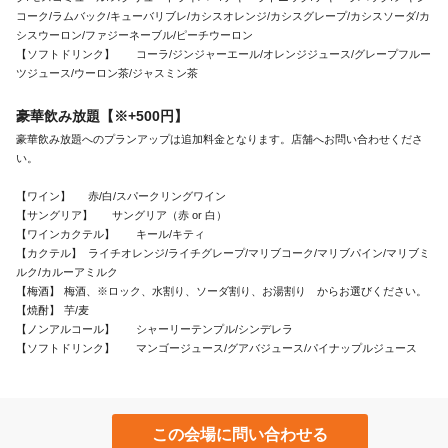
コーク/ラムバック/キューバリブレ/カシスオレンジ/カシスグレープ/カシスソーダ/カ
シスウーロン/ファジーネーブル/ピーチウーロン

【ソフトドリンク】	コーラ/ジンジャーエール/オレンジジュース/グレープフルー
ツジュース/ウーロン茶/ジャスミン茶
豪華飲み放題【※+500円】
豪華飲み放題へのプランアップは追加料金となります。店舗へお問い合わせくださ
い。

【ワイン】	赤/白/スパークリングワイン

【サングリア】	サングリア（赤 or 白）

【ワインカクテル】	キール/キティ

【カクテル】	ライチオレンジ/ライチグレープ/マリブコーク/マリブパイン/マリブミ
ルク/カルーアミルク

【梅酒】	梅酒、※ロック、水割り、ソーダ割り、お湯割り　からお選びください。

【焼酎】	芋/麦

【ノンアルコール】	シャーリーテンプル/シンデレラ

【ソフトドリンク】	マンゴージュース/グアバジュース/パイナップルジュース
この会場に問い合わせる