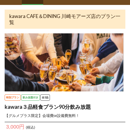
kawara CAFE＆DINING 川崎モアーズ店のプラン一
覧
特別プラン
飲み放題付き
全3品
kawara３品軽食プラン90分飲み放題
【グルメプラス限定】会場費or設備費無料！
3,000円
(税込)