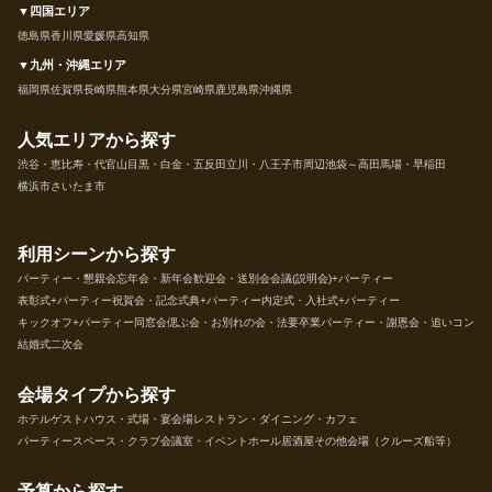
▼四国エリア
徳島県
香川県
愛媛県
高知県
▼九州・沖縄エリア
福岡県
佐賀県
長崎県
熊本県
大分県
宮崎県
鹿児島県
沖縄県
人気エリアから探す
渋谷・恵比寿・代官山
目黒・白金・五反田
立川・八王子市周辺
池袋～高田馬場・早稲田
横浜市
さいたま市
利用シーンから探す
パーティー・懇親会
忘年会・新年会
歓迎会・送別会
会議(説明会)+パーティー
表彰式+パーティー
祝賀会・記念式典+パーティー
内定式・入社式+パーティー
キックオフ+パーティー
同窓会
偲ぶ会・お別れの会・法要
卒業パーティー・謝恩会・追いコン
結婚式二次会
会場タイプから探す
ホテル
ゲストハウス・式場・宴会場
レストラン・ダイニング・カフェ
パーティースペース・クラブ
会議室・イベントホール
居酒屋
その他会場（クルーズ船等）
予算から探す