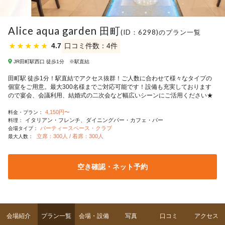
Alice aqua garden 田町
(ID：6298)のプラン一覧
★
★
★
★
★
4.7
口コミ件数：4件
JR田町駅西口 徒歩1分 ※駅直結
田町駅 徒歩1分！駅直結でアクセス抜群！ご人数に合わせて様々なタイプの
個室をご用意。最大300名様までご対応可能です！設備も充実しております
ので宴会、会議利用、結婚式の二次会など幅広いシーンにご活用ください★
4,150円〜
料金・プラン：
イタリアン・フレンチ
ダイニングバー・カフェ・バー
料理：
パーティースペース・クラブ
会場タイプ：
立席：300人 / 着席：300人
最大人数：
空き確認・ネット予約
会場紹介
プラン一覧
会場・設備
写真
口コミ
アクセス