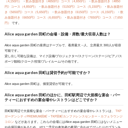
（4,150円）
・
飲み放題付き《4650円》コース（4,650円）
・
飲み放題付き《4850
円》コース（4,850円）
・
飲み放題付き《5150円》コース（5,150円）
・
飲み放題付
き《5650円》コース（5,650円）
・
飲み放題付き《6150円》コース（6,150円）
・
飲
み放題付き《6650円》コース（6,650円）
・
飲み放題付き《7650円》コース（7,650
円）
です。
Alice aqua garden 田町の会場・設備・席数/最大収容人数は？
Alice aqua garden 田町の座席はテーブルで、着席最大 --人、立席最大 300人が収容
可能です。
貸し出し可能な設備は、マイク設備/プロジェクター/スクリーン/ステージ/ピアノ/ス
ポーツ観戦/クローク/控室/プレイルーム/その他です。
Alice aqua garden 田町は貸切予約が可能ですか？
Alice aqua garden 田町は、個室貸切が可能です。
Alice aqua garden 田町のほかに、田町駅周辺で大規模な宴会・パー
ティーにおすすめの宴会場やレストランはどこですか？
田町駅周辺で大規模な宴会・パーティーにおすすめの宴会場やレストランは、
TKP
ガーデンシティPREMIUM田町
・
TKP田町カンファレンスセンター
・
カフェラウンジ
コロン
などがあります。これらの会場にはAlice aqua garden 田町にはないメニュー
や会場設備があるため、ぜひご予定や参加者の希望に合わせてぴったりのプランを