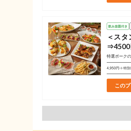
飲み放題付き
＜スタ
⇒4500
特選ポーク
4,950円
特別
このプ