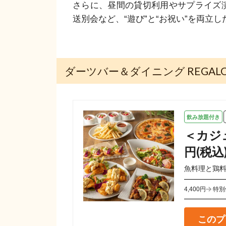
さらに、昼間の貸切利用やサプライズ
送別会など、“遊び”と“お祝い”を両立
ダーツバー＆ダイニング REGA
飲み放題付き
＜カジュ
円(税込
魚料理と鶏
4,400円
特別
このプ