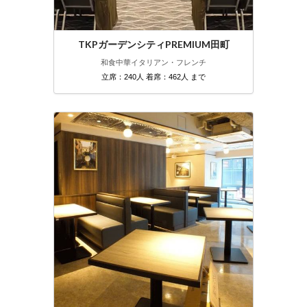
TKPガーデンシティPREMIUM田町
和食
中華
イタリアン・フレンチ
立席：240人 着席：462人 まで