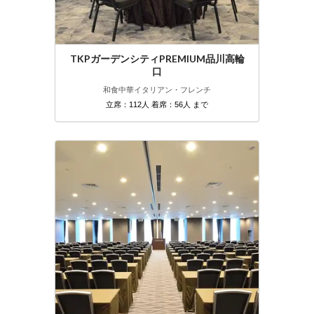
TKPガーデンシティPREMIUM品川高輪
口
和食
中華
イタリアン・フレンチ
立席：112人 着席：56人 まで