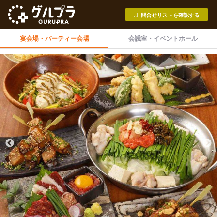
問合せリストを確認する
宴会場・
パーティー会場
会議室・
イベントホール