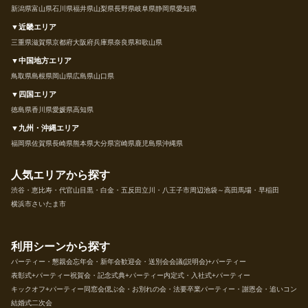
新潟県
富山県
石川県
福井県
山梨県
長野県
岐阜県
静岡県
愛知県
▼近畿エリア
三重県
滋賀県
京都府
大阪府
兵庫県
奈良県
和歌山県
▼中国地方エリア
鳥取県
島根県
岡山県
広島県
山口県
▼四国エリア
徳島県
香川県
愛媛県
高知県
▼九州・沖縄エリア
福岡県
佐賀県
長崎県
熊本県
大分県
宮崎県
鹿児島県
沖縄県
人気エリアから探す
渋谷・恵比寿・代官山
目黒・白金・五反田
立川・八王子市周辺
池袋～高田馬場・早稲田
横浜市
さいたま市
利用シーンから探す
パーティー・懇親会
忘年会・新年会
歓迎会・送別会
会議(説明会)+パーティー
表彰式+パーティー
祝賀会・記念式典+パーティー
内定式・入社式+パーティー
キックオフ+パーティー
同窓会
偲ぶ会・お別れの会・法要
卒業パーティー・謝恩会・追いコン
結婚式二次会