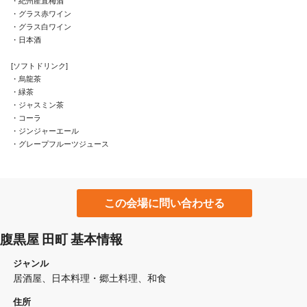
・紀州産直梅酒

・グラス赤ワイン

・グラス白ワイン

・日本酒

[ソフトドリンク]

・烏龍茶

・緑茶

・ジャスミン茶

・コーラ

・ジンジャーエール

・グレープフルーツジュース
この会場に問い合わせる
腹黒屋 田町 基本情報
ジャンル
居酒屋
日本料理・郷土料理
和食
住所