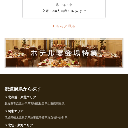
和・洋・中
立席：200人 着席：160人 まで
もっと見る
都道府県から探す
▼北海道・東北エリア
北海道
青森県
岩手県
宮城県
秋田県
山形県
福島県
▼関東エリア
茨城県
栃木県
群馬県
埼玉県
千葉県
東京都
神奈川県
▼北陸・東海エリア