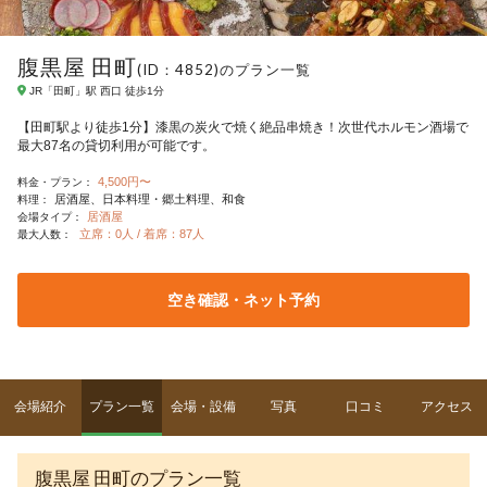
腹黒屋 田町
(ID：4852)のプラン一覧
JR「田町」駅 西口 徒歩1分
【田町駅より徒歩1分】漆黒の炭火で焼く絶品串焼き！次世代ホルモン酒場で
最大87名の貸切利用が可能です。
4,500円〜
料金・プラン：
居酒屋
日本料理・郷土料理
和食
料理：
居酒屋
会場タイプ：
立席：0人 / 着席：87人
最大人数：
空き確認・ネット予約
会場紹介
プラン一覧
会場・設備
写真
口コミ
アクセス
腹黒屋 田町のプラン一覧