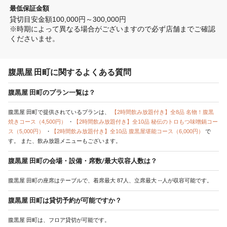
最低保証金額
貸切目安金額100,000円～300,000円

※時期によって異なる場合がございますので必ず店舗までご確認
くださいませ。
腹黒屋 田町に関するよくある質問
腹黒屋 田町のプラン一覧は？
腹黒屋 田町で提供されているプランは、
【2時間飲み放題付き】全8品 名物！腹黒
焼きコース（4,500円）
・
【2時間飲み放題付き】全10品 秘伝のトロもつ味噌鍋コー
ス（5,000円）
・
【2時間飲み放題付き】全10品 腹黒屋堪能コース（6,000円）
で
す。
また、飲み放題メニューもございます。
腹黒屋 田町の会場・設備・席数/最大収容人数は？
腹黒屋 田町の座席はテーブルで、着席最大 87人、立席最大 --人が収容可能です。
腹黒屋 田町は貸切予約が可能ですか？
腹黒屋 田町は、フロア貸切が可能です。