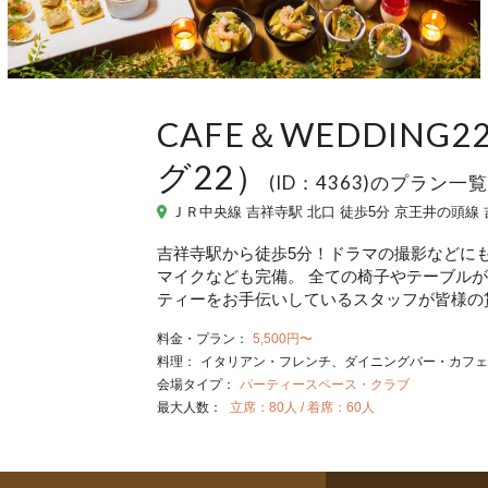
CAFE＆WEDDIN
グ22）
(ID：4363)のプラン一覧
ＪＲ中央線 吉祥寺駅 北口 徒歩5分 京王井の頭線 
吉祥寺駅から徒歩5分！ドラマの撮影などに
マイクなども完備。 全ての椅子やテーブル
ティーをお手伝いしているスタッフが皆様の
料金・プラン：
5,500円〜
料理：
イタリアン・フレンチ
ダイニングバー・カフェ
会場タイプ：
パーティースペース・クラブ
最大人数：
立席：80人 / 着席：60人