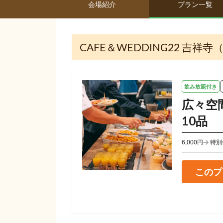
会場紹介
プラン一覧
CAFE＆WEDDING22 吉
飲み放題付き
広々空
10品
6,000円
特別
このプ