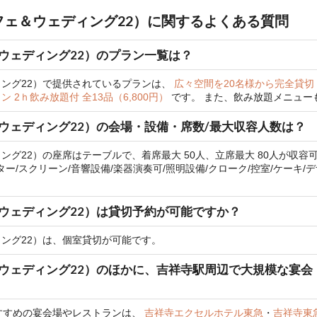
寺（カフェ＆ウェディング22）に関するよくある質問
ェ＆ウェディング22）のプラン一覧は？
ェディング22）で提供されているプランは、
広々空間を20名様から完全貸切
2ｈ飲み放題付 全13品（6,800円）
です。
また、飲み放題メニュー
フェ＆ウェディング22）の会場・設備・席数/最大収容人数は？
ディング22）の座席はテーブルで、着席最大 50人、立席最大 80人が収容
/スクリーン/音響設備/楽器演奏可/照明設備/クローク/控室/ケーキ/
フェ＆ウェディング22）は貸切予約が可能ですか？
ディング22）は、個室貸切が可能です。
カフェ＆ウェディング22）のほかに、吉祥寺駅周辺で大規模な
すすめの宴会場やレストランは、
吉祥寺エクセルホテル東急
・
吉祥寺東急