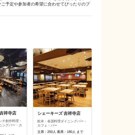
ぜひご予定や参加者の希望に合わせてぴったりのプ
IE吉祥寺店
シェーキーズ 吉祥寺店
ンチ
創作料理・
欧米・各国料理
ダイニングバー・
ニングバー・カ
カフェ・バー
立席：250人 着席：180人 まで