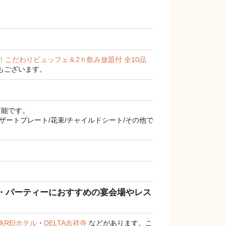
！こだわりビュッフェ＆2ｈ飲み放題付 全10品
もございます。
可能です。
デザートプレート/花束/チャイルドシート/その他で
宴会・パーティーにおすすめの宴会場やレス
REIホテル
・
DELTA吉祥寺
などがあります。こ