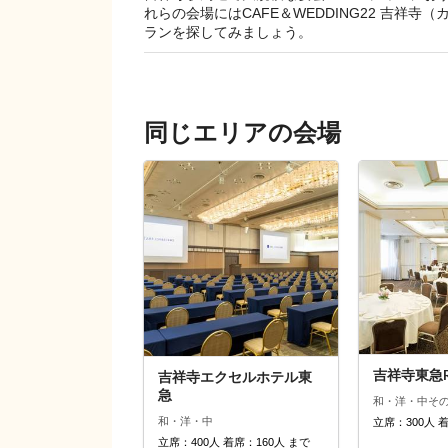
れらの会場にはCAFE＆WEDDING22 吉
ランを探してみましょう。
同じエリアの会場
吉祥寺東急R
吉祥寺エクセルホテル東
急
和・洋・中
そ
和・洋・中
立席：300人 
立席：400人 着席：160人 まで