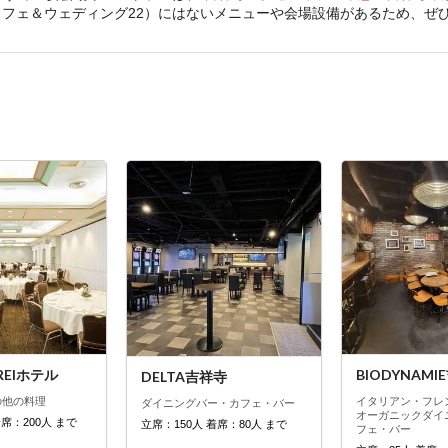
祥寺（カフェ＆ウェディング22）にはないメニューや会場設備があるため、
EIホテル
BIODYNAM
DELTA吉祥寺
の他の料理
イタリアン・フレ
ダイニングバー・カフェ・バー
オーガニック
ダイ
着席：200人 まで
立席：150人 着席：80人 まで
フェ・バー