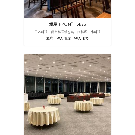
焼鳥IPPON⁺ Tokyo
日本料理・郷土料理
焼き鳥・肉料理・串料理
立席：70人 着席：58人 まで