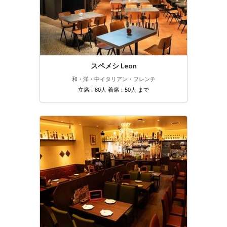
スペメシ Leon
和・洋・中
イタリアン・フレンチ
立席：80人 着席：50人 まで