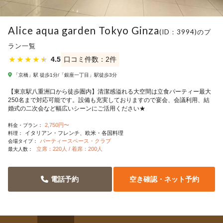
Alice aqua garden Tokyo Ginza
(ID：3994)のプ
ラン一覧
★
★
★
★
★
4.5
口コミ件数：2件
「京橋」駅 徒歩1分/「銀座一丁目」駅徒歩3分
【東京駅八重洲口から徒歩圏内】清潔感溢れる大空間は立食パーティー最大
250名まで対応可能です。設備も充実しておりますので宴会、会議利用、結
婚式の二次会など幅広いシーンにご活用ください★
2,750円〜
料金・プラン：
イタリアン・フレンチ
欧米・各国料理
料理：
パーティースペース・クラブ
会場タイプ：
立席：220人 / 着席：200人
最大人数：
電話予約
空き確認・ネット予約