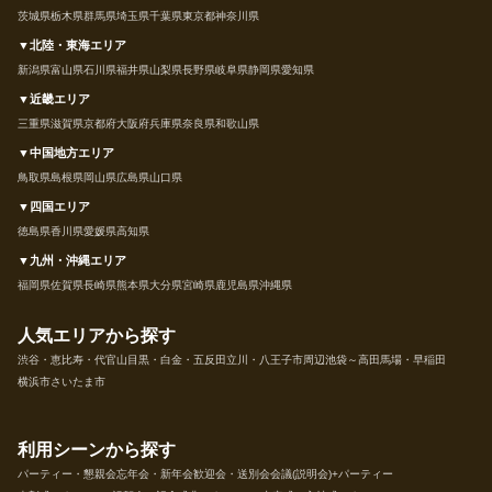
茨城県
栃木県
群馬県
埼玉県
千葉県
東京都
神奈川県
▼北陸・東海エリア
新潟県
富山県
石川県
福井県
山梨県
長野県
岐阜県
静岡県
愛知県
▼近畿エリア
三重県
滋賀県
京都府
大阪府
兵庫県
奈良県
和歌山県
▼中国地方エリア
鳥取県
島根県
岡山県
広島県
山口県
▼四国エリア
徳島県
香川県
愛媛県
高知県
▼九州・沖縄エリア
福岡県
佐賀県
長崎県
熊本県
大分県
宮崎県
鹿児島県
沖縄県
人気エリアから探す
渋谷・恵比寿・代官山
目黒・白金・五反田
立川・八王子市周辺
池袋～高田馬場・早稲田
横浜市
さいたま市
利用シーンから探す
パーティー・懇親会
忘年会・新年会
歓迎会・送別会
会議(説明会)+パーティー