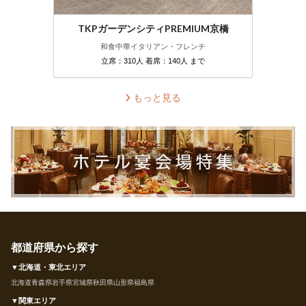
TKPガーデンシティPREMIUM京橋
和食
中華
イタリアン・フレンチ
立席：310人 着席：140人 まで
もっと見る
都道府県から探す
▼北海道・東北エリア
北海道
青森県
岩手県
宮城県
秋田県
山形県
福島県
▼関東エリア