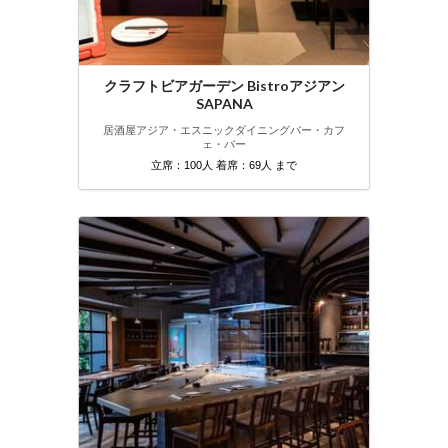
クラフトビアガーデン Bistroアジアン
SAPANA
居酒屋
アジア・エスニック
ダイニングバー・カフ
ェ・バー
立席：100人 着席：69人 まで