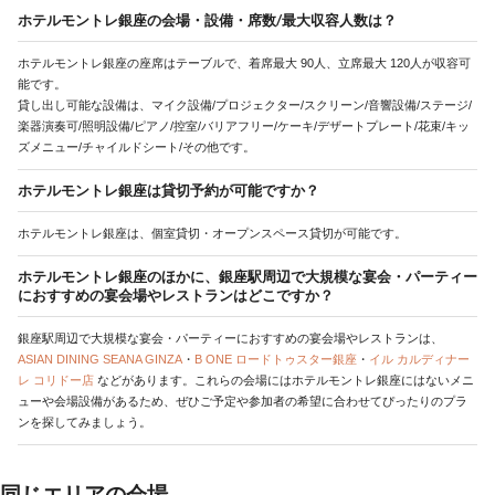
ホテルモントレ銀座の会場・設備・席数/最大収容人数は？
ホテルモントレ銀座の座席はテーブルで、着席最大 90人、立席最大 120人が収容可
能です。
貸し出し可能な設備は、マイク設備/プロジェクター/スクリーン/音響設備/ステージ/
楽器演奏可/照明設備/ピアノ/控室/バリアフリー/ケーキ/デザートプレート/花束/キッ
ズメニュー/チャイルドシート/その他です。
ホテルモントレ銀座は貸切予約が可能ですか？
ホテルモントレ銀座は、個室貸切・オープンスペース貸切が可能です。
ホテルモントレ銀座のほかに、銀座駅周辺で大規模な宴会・パーティー
におすすめの宴会場やレストランはどこですか？
銀座駅周辺で大規模な宴会・パーティーにおすすめの宴会場やレストランは、
ASIAN DINING SEANA GINZA
・
B ONE ロードトゥスター銀座
・
イル カルディナー
レ コリドー店
などがあります。これらの会場にはホテルモントレ銀座にはないメニ
ューや会場設備があるため、ぜひご予定や参加者の希望に合わせてぴったりのプラ
ンを探してみましょう。
同じエリアの会場