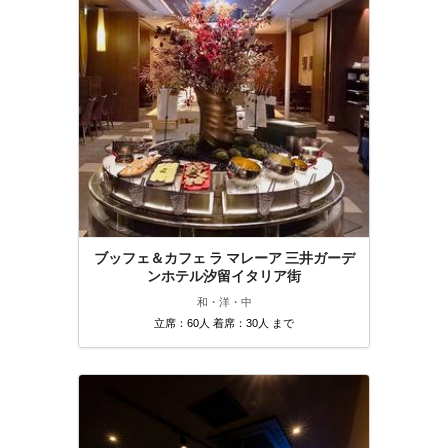
ブッフェ＆カフェ ラ マレーア 三井ガーデ
ンホテル汐留イタリア街
和・洋・中
立席：60人 着席：30人 まで