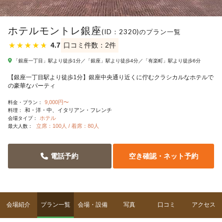
ホテルモントレ銀座
(ID：2320)のプラン一覧
★
★
★
★
★
4.7
口コミ件数：2件
「銀座一丁目」駅より徒歩1分／「銀座」駅より徒歩4分／「有楽町」駅より徒歩6分
【銀座一丁目駅より徒歩1分】銀座中央通り近くに佇むクラシカルなホテルで
の豪華なパーティ
9,000円〜
料金・プラン：
和・洋・中
イタリアン・フレンチ
料理：
ホテル
会場タイプ：
立席：100人 / 着席：80人
最大人数：
電話予約
空き確認・ネット予約
会場紹介
プラン一覧
会場・設備
写真
口コミ
アクセス