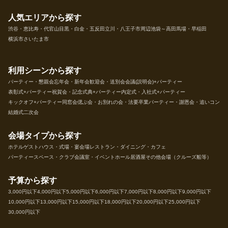
人気エリアから探す
渋谷・恵比寿・代官山
目黒・白金・五反田
立川・八王子市周辺
池袋～高田馬場・早稲田
横浜市
さいたま市
利用シーンから探す
パーティー・懇親会
忘年会・新年会
歓迎会・送別会
会議(説明会)+パーティー
表彰式+パーティー
祝賀会・記念式典+パーティー
内定式・入社式+パーティー
キックオフ+パーティー
同窓会
偲ぶ会・お別れの会・法要
卒業パーティー・謝恩会・追いコン
結婚式二次会
会場タイプから探す
ホテル
ゲストハウス・式場・宴会場
レストラン・ダイニング・カフェ
パーティースペース・クラブ
会議室・イベントホール
居酒屋
その他会場（クルーズ船等）
予算から探す
3,000円以下
4,000円以下
5,000円以下
6,000円以下
7,000円以下
8,000円以下
9,000円以下
10,000円以下
13,000円以下
15,000円以下
18,000円以下
20,000円以下
25,000円以下
30,000円以下