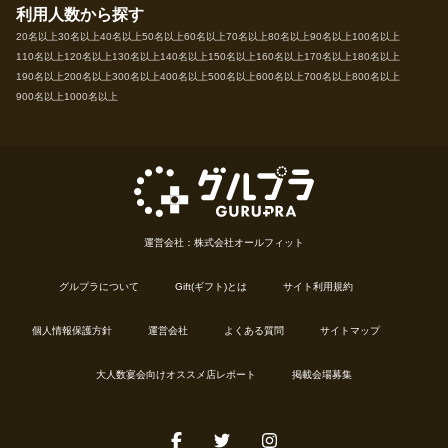
利用人数から探す
20名以上
30名以上
40名以上
50名以上
60名以上
70名以上
80名以上
90名以上
100名以上
110名以上
120名以上
130名以上
140名以上
150名以上
160名以上
170名以上
180名以上
190名以上
200名以上
300名以上
400名以上
500名以上
600名以上
700名以上
800名以上
900名以上
1000名以上
運営会社：株式会社オールフィット
グルプラについて
Gift(ギフト)とは
サイト利用規約
個人情報保護方針
運営会社
よくある質問
サイトマップ
大人数宴会向けオススメ店レポート
掲載会場募集