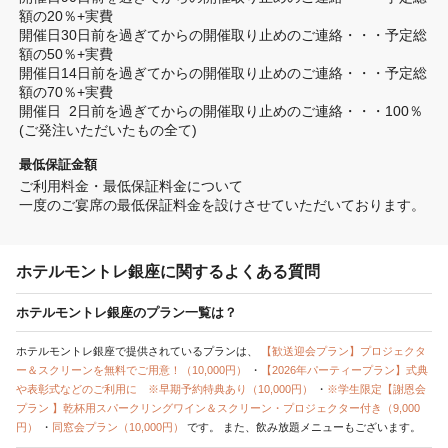
額の20％+実費

開催日30日前を過ぎてからの開催取り止めのご連絡・・・予定総
額の50％+実費

開催日14日前を過ぎてからの開催取り止めのご連絡・・・予定総
額の70％+実費

開催日  2日前を過ぎてからの開催取り止めのご連絡・・・100％
(ご発注いただいたもの全て)
最低保証金額
ご利用料金・最低保証料金について

一度のご宴席の最低保証料金を設けさせていただいております。
ホテルモントレ銀座に関するよくある質問
ホテルモントレ銀座のプラン一覧は？
ホテルモントレ銀座で提供されているプランは、
【歓送迎会プラン】プロジェクタ
ー＆スクリーンを無料でご用意！（10,000円）
・
【2026年パーティープラン】式典
や表彰式などのご利用に ※早期予約特典あり（10,000円）
・
※学生限定【謝恩会
プラン 】乾杯用スパークリングワイン＆スクリーン・プロジェクター付き（9,000
円）
・
同窓会プラン（10,000円）
です。
また、飲み放題メニューもございます。