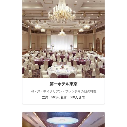
第一ホテル東京
和・洋・中
イタリアン・フレンチ
その他の料理
立席：500人 着席：360人 まで