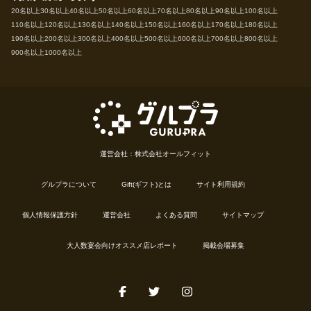
20名以上
30名以上
40名以上
50名以上
60名以上
70名以上
80名以上
90名以上
100名以上
110名以上
120名以上
130名以上
140名以上
150名以上
160名以上
170名以上
180名以上
190名以上
200名以上
300名以上
400名以上
500名以上
600名以上
700名以上
800名以上
900名以上
1000名以上
運営会社：株式会社オールフィット
グルプラについて
Gift(ギフト)とは
サイト利用規約
個人情報保護方針
運営会社
よくある質問
サイトマップ
大人数宴会向けオススメ店レポート
掲載会場募集