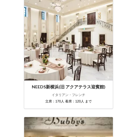
NEEDS新横浜(旧 アクアテラス迎賓館)
イタリアン・フレンチ
立席：170人 着席：120人 まで