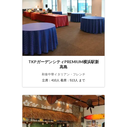
TKPガーデンシティPREMIUM横浜駅新
高島
和食
中華
イタリアン・フレンチ
立席：410人 着席：513人 まで