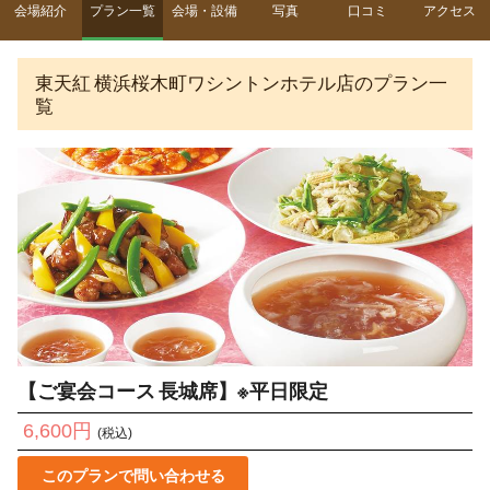
会場紹介
プラン一覧
会場・設備
写真
口コミ
アクセス
東天紅 横浜桜木町ワシントンホテル店のプラン一
覧
【ご宴会コース 長城席】※平日限定
6,600円
(税込)
このプランで問い合わせる