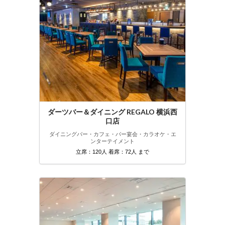
ダーツバー＆ダイニング REGALO 横浜西
口店
ダイニングバー・カフェ・バー
宴会・カラオケ・エ
ンターテイメント
立席：120人 着席：72人 まで