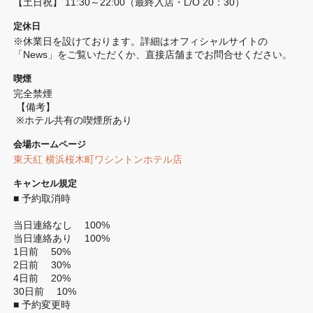
【土日祝】 11:30～22:00（最終入店・L/O 20：30）
定休日
※休業日を設けております。詳細はオフィシャルサイトの
「News」をご覧いただくか、直接店舗までお問合せください。
喫煙
完全禁煙 
 【備考】
 ※ホテル共有の喫煙所あり
会場ホームページ
東天紅 横浜桜木町ワシントンホテル店
キャンセル規定
■ 予約取消時

当日連絡なし 　100%

当日連絡あり 　100%

1日前 　50%

2日前 　30%

4日前 　20%

30日前 　10%

■ 予約変更時
