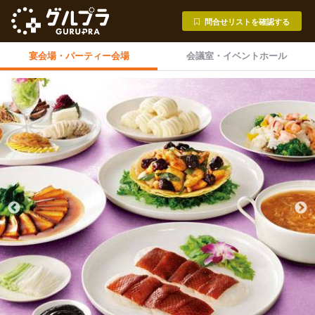
問合せリストを確認する
宴会場・
パーティー会場
会議室・
イベントホール