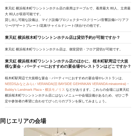
東天紅 横浜桜木町ワシントンホテル店の座席はテーブルで、着席最大 80人、立席最
大 80人が収容可能です。
貸し出し可能な設備は、マイク設備/プロジェクター/スクリーン/音響設備/バリアフ
リー/デザートプレート/花束/チャイルドシート/演台/その他です。
東天紅 横浜桜木町ワシントンホテル店は貸切予約が可能ですか？
東天紅 横浜桜木町ワシントンホテル店は、個室貸切・フロア貸切が可能です。
東天紅 横浜桜木町ワシントンホテル店のほかに、桜木町駅周辺で大規
模な宴会・パーティーにおすすめの宴会場やレストランはどこですか？
桜木町駅周辺で大規模な宴会・パーティーにおすすめの宴会場やレストランは、
NEEDSみなとみらい VERANDA(旧 BAYSIDE GEIHINKAN VERANDA minatomirai)
・
Bubby’s Landmark Plaza
・
横浜モノリス
などがあります。これらの会場には東天紅
横浜桜木町ワシントンホテル店にはないメニューや会場設備があるため、ぜひご予
定や参加者の希望に合わせてぴったりのプランを探してみましょう。
同じエリアの会場