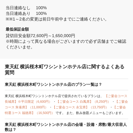
当日連絡なし 　100%

当日連絡あり 　100%

※※1～2名の変更は前日午前中までにご連絡ください。
最低保証金額
貸切目安金額72,600円～1,650,000円

※時期によって異なる場合がございますので必ず店舗までご確認
くださいませ。
東天紅 横浜桜木町ワシントンホテル店に関するよくある
質問
東天紅 横浜桜木町ワシントンホテル店のプラン一覧は？
東天紅 横浜桜木町ワシントンホテル店で提供されているプランは、
【ご宴会コース
長城席】※平日限定（6,600円）
・
【ご宴会コース 白鳳席】（8,250円）
・
【ご宴会
コース 朱雀席】（11,000円）
・
【ご宴会コース 永宝席】（13,750円）
・
【ご宴会
特選コース 福徳席】（16,500円）
です。
また、飲み放題メニューもございます。
東天紅 横浜桜木町ワシントンホテル店の会場・設備・席数/最大収容人
数は？