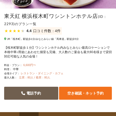
東天紅 横浜桜木町ワシントンホテル店
(ID：
2293)のプラン一覧
★
★
★
★
★
4.4
口コミ件数：4件
JR「桜木町」駅徒歩1分/みなとみらい線「馬車道」駅徒歩5分
【桜木町駅徒歩１分】ワシントンホテル内みなとみらい最高ロケーションで
本格中華♪用途にあわせた個室も完備、大人数のご宴会も最大80名様まで貸切
対応可能な人気の会場！
6,600円〜
料金・プラン：
中華
料理：
レストラン・ダイニング・カフェ
会場タイプ：
立席：80人 / 着席：80人
最大人数：
電話予約
空き確認・ネット予約