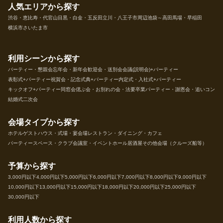
人気エリアから探す
渋谷・恵比寿・代官山
目黒・白金・五反田
立川・八王子市周辺
池袋～高田馬場・早稲田
横浜市
さいたま市
利用シーンから探す
パーティー・懇親会
忘年会・新年会
歓迎会・送別会
会議(説明会)+パーティー
表彰式+パーティー
祝賀会・記念式典+パーティー
内定式・入社式+パーティー
キックオフ+パーティー
同窓会
偲ぶ会・お別れの会・法要
卒業パーティー・謝恩会・追いコン
結婚式二次会
会場タイプから探す
ホテル
ゲストハウス・式場・宴会場
レストラン・ダイニング・カフェ
パーティースペース・クラブ
会議室・イベントホール
居酒屋
その他会場（クルーズ船等）
予算から探す
3,000円以下
4,000円以下
5,000円以下
6,000円以下
7,000円以下
8,000円以下
9,000円以下
10,000円以下
13,000円以下
15,000円以下
18,000円以下
20,000円以下
25,000円以下
30,000円以下
利用人数から探す