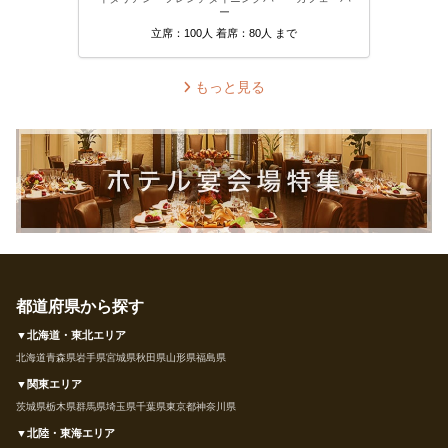
ー
立席：100人 着席：80人 まで
もっと見る
都道府県から探す
▼北海道・東北エリア
北海道
青森県
岩手県
宮城県
秋田県
山形県
福島県
▼関東エリア
茨城県
栃木県
群馬県
埼玉県
千葉県
東京都
神奈川県
▼北陸・東海エリア