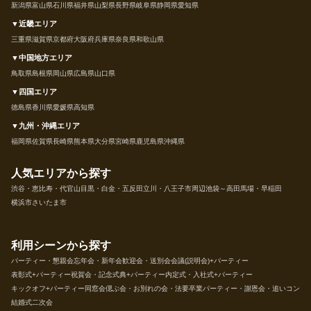
新潟県
富山県
石川県
福井県
山梨県
長野県
岐阜県
静岡県
愛知県
▼近畿エリア
三重県
滋賀県
京都府
大阪府
兵庫県
奈良県
和歌山県
▼中国地方エリア
鳥取県
島根県
岡山県
広島県
山口県
▼四国エリア
徳島県
香川県
愛媛県
高知県
▼九州・沖縄エリア
福岡県
佐賀県
長崎県
熊本県
大分県
宮崎県
鹿児島県
沖縄県
人気エリアから探す
渋谷・恵比寿・代官山
目黒・白金・五反田
立川・八王子市周辺
池袋～高田馬場・早稲田
横浜市
さいたま市
利用シーンから探す
パーティー・懇親会
忘年会・新年会
歓迎会・送別会
会議(説明会)+パーティー
表彰式+パーティー
祝賀会・記念式典+パーティー
内定式・入社式+パーティー
キックオフ+パーティー
同窓会
偲ぶ会・お別れの会・法要
卒業パーティー・謝恩会・追いコン
結婚式二次会