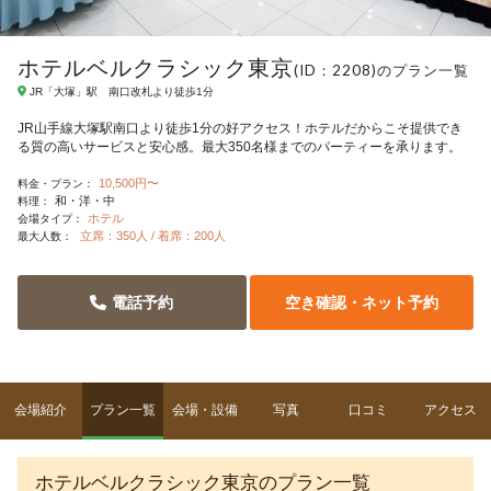
ホテルベルクラシック東京
(ID：2208)のプラン一覧
JR「大塚」駅 南口改札より徒歩1分
JR山手線大塚駅南口より徒歩1分の好アクセス！ホテルだからこそ提供でき
る質の高いサービスと安心感。最大350名様までのパーティーを承ります。
10,500円〜
料金・プラン：
和・洋・中
料理：
ホテル
会場タイプ：
立席：350人 / 着席：200人
最大人数：
電話予約
空き確認・ネット予約
会場紹介
プラン一覧
会場・設備
写真
口コミ
アクセス
ホテルベルクラシック東京のプラン一覧