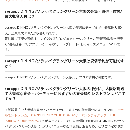
スタンダードプラン（7,700円）
です。
また、飲み放題メニューもございます。
sorappa DINING /ソラッパ グラングリーン大阪の会場・設備・席数/
最大収容人数は？
sorappa DINING /ソラッパ グラングリーン大阪の座席はテーブルで、着席最大 80
人、立席最大 150人が収容可能です。
貸し出し可能な設備は、マイク設備/プロジェクター/スクリーン/音響設備/楽器演奏
可/照明設備/バリアフリー/ケーキ/デザートプレート/花束/キッズメニュー/Wi-Fiで
す。
sorappa DINING /ソラッパ グラングリーン大阪は貸切予約が可能です
か？
sorappa DINING /ソラッパ グラングリーン大阪は、フロア貸切が可能です。
sorappa DINING /ソラッパ グラングリーン大阪のほかに、大阪駅周辺
で大規模な宴会・パーティーにおすすめの宴会場やレストランはどこで
すか？
大阪駅周辺で大規模な宴会・パーティーにおすすめの宴会場やレストランは、
ホテ
ルモントレ 大阪
・
GARDEN CITY CLUB OSAKA/ガーデンシティクラブ
・
THE
PUBLIC PLUM UMEDA
などがあります。これらの会場にはsorappa DINING /ソラッ
パ グラングリーン大阪にはないメニューや会場設備があるため、ぜひご予定や参加