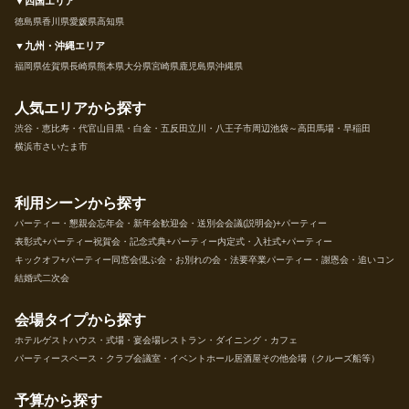
▼四国エリア
徳島県
香川県
愛媛県
高知県
▼九州・沖縄エリア
福岡県
佐賀県
長崎県
熊本県
大分県
宮崎県
鹿児島県
沖縄県
人気エリアから探す
渋谷・恵比寿・代官山
目黒・白金・五反田
立川・八王子市周辺
池袋～高田馬場・早稲田
横浜市
さいたま市
利用シーンから探す
パーティー・懇親会
忘年会・新年会
歓迎会・送別会
会議(説明会)+パーティー
表彰式+パーティー
祝賀会・記念式典+パーティー
内定式・入社式+パーティー
キックオフ+パーティー
同窓会
偲ぶ会・お別れの会・法要
卒業パーティー・謝恩会・追いコン
結婚式二次会
会場タイプから探す
ホテル
ゲストハウス・式場・宴会場
レストラン・ダイニング・カフェ
パーティースペース・クラブ
会議室・イベントホール
居酒屋
その他会場（クルーズ船等）
予算から探す