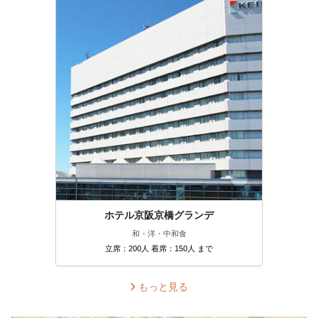
ホテル京阪京橋グランデ
和・洋・中
和食
立席：200人 着席：150人 まで
もっと見る