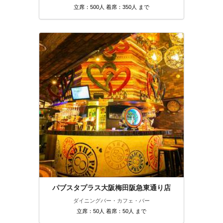
立席：500人 着席：350人 まで
パブスタプラス大阪梅田阪急東通り店
ダイニングバー・カフェ・バー
立席：50人 着席：50人 まで