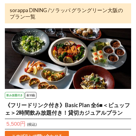
sorappa DINING /ソラッパ グラングリーン大阪の
プラン一覧
飲み放題付き
全10品
《フリードリンク付き》Basic Plan 全6■＜ビュッフ
ェ＞2時間飲み放題付き！貸切カジュアルプラン
5,500円
(税込)