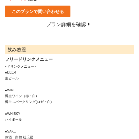
このプランで問い合わせる
プラン詳細を確認
飲み放題
フリードリンクメニュー
<ドリンクメニュー>

●BEER

生ビール

●WINE

樽生ワイン（赤・白)

樽生スパークリング(ロゼ・白)

●WHISKY

ハイボール

●SAKE

冷酒　白鶴 杜氏鑑
