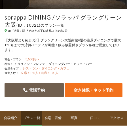
sorappa DINING /ソラッパ グラングリーン
大阪
(ID：10321)のプラン一覧
JR「大阪」駅 うめきた地下口改札より徒歩3分
【大阪駅より徒歩3分】グラングリーン大阪南館4階の絶景ダイニングで最大
150名までの貸切パーティが可能！飲み放題付きプラン各種ご用意しており
ます。
5,500円〜
料金・プラン：
イタリアン・フレンチ
ダイニングバー・カフェ・バー
料理：
レストラン・ダイニング・カフェ
会場タイプ：
立席：150人 / 着席：100人
最大人数：
電話予約
空き確認・ネット予約
会場紹介
プラン一覧
会場・設備
写真
口コミ
アクセス