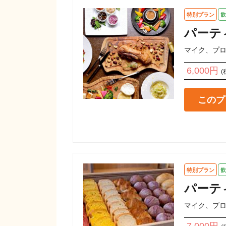
特別プラン
飲
パーテ
マイク、プ
6,000円
(
このプ
特別プラン
飲
パーテ
マイク、プ
7,000円