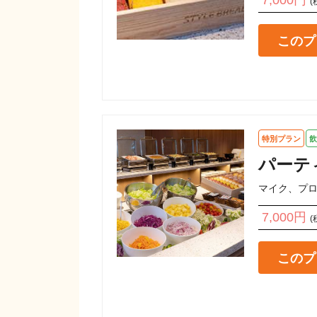
(
このプ
特別プラン
飲
パーテ
マイク、プ
7,000円
(
このプ