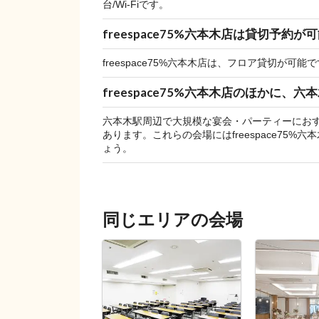
台/Wi-Fiです。
freespace75%六本木店は貸切予約
freespace75%六本木店は、フロア貸切が可能
freespace75%六本木店のほか
六本木駅周辺で大規模な宴会・パーティーにお
あります。これらの会場にはfreespace7
ょう。
同じエリアの会場