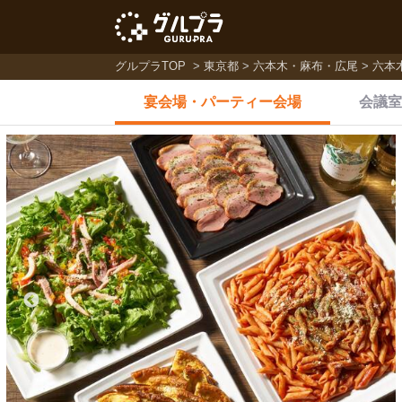
グルプラTOP
東京都
六本木・麻布・広尾
六本
宴会場・
パーティー会場
会議室