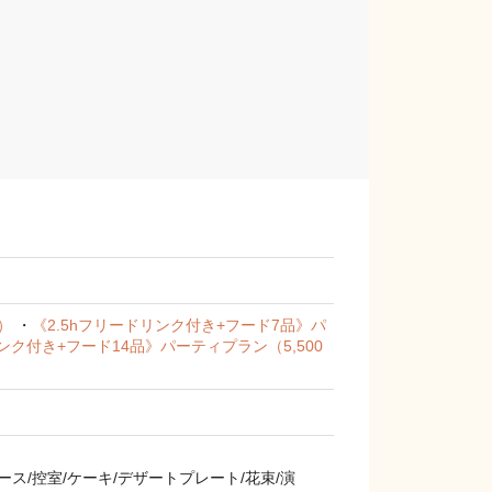
円）
・
《2.5hフリードリンク付き+フード7品》パ
リンク付き+フード14品》パーティプラン（5,500
ス/控室/ケーキ/デザートプレート/花束/演