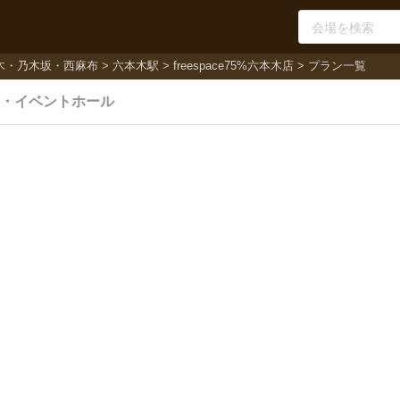
木・乃木坂・西麻布
六本木駅
freespace75%六本木店
プラン一覧
・
イベントホール