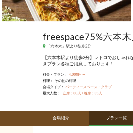
freespace75%六本
「六本木」駅より徒歩2分
【六本木駅より徒歩2分】レトロでおしゃれな
きプラン各種ご用意しております！
料金・プラン：
4,000円〜
料理：
その他の料理
会場タイプ：
パーティースペース・クラブ
最大人数：
立席：80人 / 着席：35人
会場紹介
プラン一覧