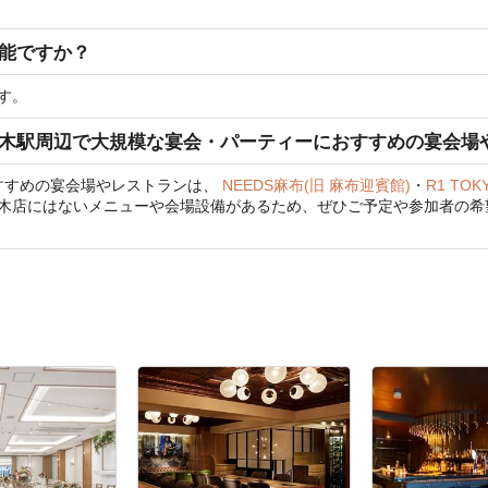
が可能ですか？
です。
に、六本木駅周辺で大規模な宴会・パーティーにおすすめの宴会
すすめの宴会場やレストランは、
NEEDS麻布(旧 麻布迎賓館)
・
R1 TOKY
5%六本木店にはないメニューや会場設備があるため、ぜひご予定や参加者