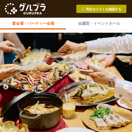
問合せリストを確認する
宴会場・
パーティー会場
会議室・
イベントホール