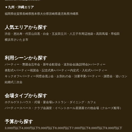
▼九州・沖縄エリア
福岡県
佐賀県
長崎県
熊本県
大分県
宮崎県
鹿児島県
沖縄県
人気エリアから探す
渋谷・恵比寿・代官山
目黒・白金・五反田
立川・八王子市周辺
池袋～高田馬場・早稲田
横浜市
さいたま市
利用シーンから探す
パーティー・懇親会
忘年会・新年会
歓迎会・送別会
会議(説明会)+パーティー
表彰式+パーティー
祝賀会・記念式典+パーティー
内定式・入社式+パーティー
キックオフ+パーティー
同窓会
偲ぶ会・お別れの会・法要
卒業パーティー・謝恩会・追いコン
結婚式二次会
会場タイプから探す
ホテル
ゲストハウス・式場・宴会場
レストラン・ダイニング・カフェ
パーティースペース・クラブ
会議室・イベントホール
居酒屋
その他会場（クルーズ船等）
予算から探す
3,000円以下
4,000円以下
5,000円以下
6,000円以下
7,000円以下
8,000円以下
9,000円以下