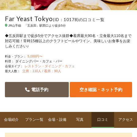
Far Yeast Tokyo
(ID：10178)の口コミ一覧
JR山手線 「五反田」駅西口より徒歩5分
◆五反田駅まで徒歩5分でアクセス抜群◆着席最大90名・立食最大110名まで
対応可能！常時15種以上のクラフトビールやワイン、美味しいお食事をお楽
しみください♪
5,000円〜
料金・プラン：
ダイニングバー・カフェ・バー
料理：
レストラン・ダイニング・カフェ
会場タイプ：
立席：110人 / 着席：90人
最大人数：
電話予約
空き確認・ネット予約
会場紹介
プラン一覧
会場・設備
写真
口コミ
アクセス