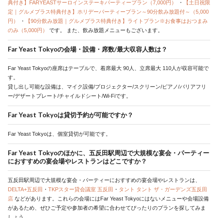
典付き】FARYEASTサーロインステーキパーティープラン（7,000円）
・
【土日祝限
定｜グルメプラス特典付き】ホリデーパーティープラン～90分飲み放題付～（5,000
円）
・
【90分飲み放題｜グルメプラス特典付き】ライトプラン※お食事はおつまみ
のみ（5,000円）
です。
また、飲み放題メニューもございます。
Far Yeast Tokyoの会場・設備・席数/最大収容人数は？
Far Yeast Tokyoの座席はテーブルで、着席最大 90人、立席最大 110人が収容可能で
す。
貸し出し可能な設備は、マイク設備/プロジェクター/スクリーン/ピアノ/バリアフリ
ー/デザートプレート/チャイルドシート/Wi-Fiです。
Far Yeast Tokyoは貸切予約が可能ですか？
Far Yeast Tokyoは、個室貸切が可能です。
Far Yeast Tokyoのほかに、五反田駅周辺で大規模な宴会・パーティー
におすすめの宴会場やレストランはどこですか？
五反田駅周辺で大規模な宴会・パーティーにおすすめの宴会場やレストランは、
DELTA+五反田
・
TKPスター貸会議室 五反田
・
タント タント ザ・ガーデンズ五反田
店
などがあります。これらの会場にはFar Yeast Tokyoにはないメニューや会場設備
があるため、ぜひご予定や参加者の希望に合わせてぴったりのプランを探してみま
しょう。