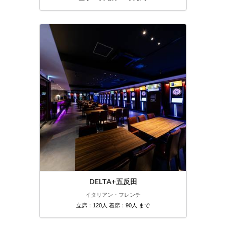
DELTA+五反田
イタリアン・フレンチ
立席：120人 着席：90人 まで