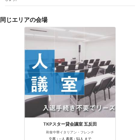
同じエリアの会場
TKPスター貸会議室 五反田
和食
中華
イタリアン・フレンチ
立席：--人 着席：51人 まで