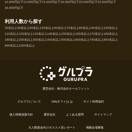
10,000円以下
13,000円以下
15,000円以下
18,000円以下
20,000円以下
25,000円以下
30,000円以下
利用人数から探す
20名以上
30名以上
40名以上
50名以上
60名以上
70名以上
80名以上
90名以上
100名以上
110名以上
120名以上
130名以上
140名以上
150名以上
160名以上
170名以上
180名以上
190名以上
200名以上
300名以上
400名以上
500名以上
600名以上
700名以上
800名以上
900名以上
1000名以上
運営会社：株式会社オールフィット
グルプラについて
Gift(ギフト)とは
サイト利用規約
個人情報保護方針
運営会社
よくある質問
サイトマップ
大人数宴会向けオススメ店レポート
掲載会場募集