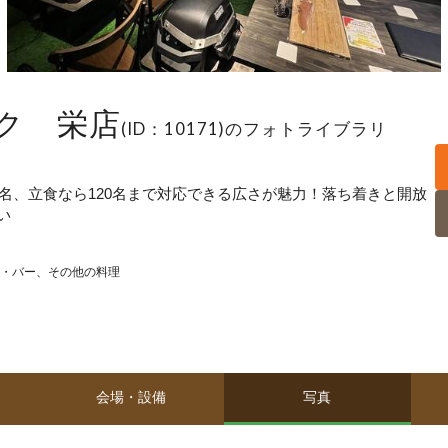
ク 栄店
(ID：10171)のフォトライブラリ
0名、立食なら120名まで対応できる広さが魅力！落ち着きと開放
い
・バー
その他の料理
会場・設備
写真