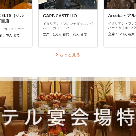
Arcoba～ア
B CELTS（ケル
GARB CASTELLO
丁目店
イタリアン・フレ
イタリアン・フレンチ
ダイニング
バー・カフェ・バ
バー・カフェ・バー
ー・カフェ・バー
立席：120人 着席
立席：100人 着席：75人 まで
席：70人 まで
もっと見る