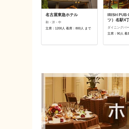
名古屋東急ホテル
IRISH PU
ツ）名駅4
和・洋・中
ダイニングバ
立席：1200人 着席：800人 まで
立席：90人 着