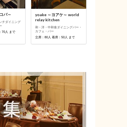
ルコバ～
yoake ～ヨアケ～ world
relay kitchen
ンチ
ダイニング
ー
和・洋・中
和食
ダイニングバー・
カフェ・バー
：70人 まで
立席：80人 着席：50人 まで