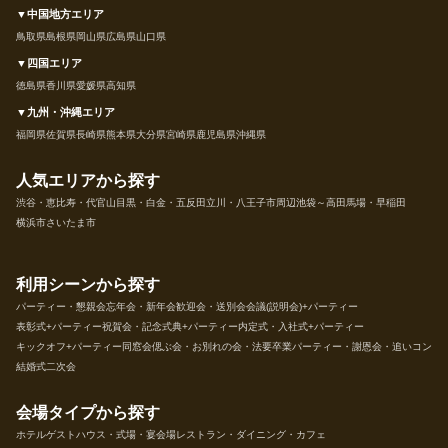
▼中国地方エリア
鳥取県
島根県
岡山県
広島県
山口県
▼四国エリア
徳島県
香川県
愛媛県
高知県
▼九州・沖縄エリア
福岡県
佐賀県
長崎県
熊本県
大分県
宮崎県
鹿児島県
沖縄県
人気エリアから探す
渋谷・恵比寿・代官山
目黒・白金・五反田
立川・八王子市周辺
池袋～高田馬場・早稲田
横浜市
さいたま市
利用シーンから探す
パーティー・懇親会
忘年会・新年会
歓迎会・送別会
会議(説明会)+パーティー
表彰式+パーティー
祝賀会・記念式典+パーティー
内定式・入社式+パーティー
キックオフ+パーティー
同窓会
偲ぶ会・お別れの会・法要
卒業パーティー・謝恩会・追いコン
結婚式二次会
会場タイプから探す
ホテル
ゲストハウス・式場・宴会場
レストラン・ダイニング・カフェ