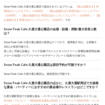
Snow Peak Cafe 久屋大通公園店で提供されているプランは、
【飲み放題付き】料
理5品カジュアルプラン（4,000円）
・
【飲み放題付き】料理10品ベーシックプラン
（5,000円）
・
【飲み放題付き】料理11品セミプレミアムプラン（6,000円）
・
【飲
み放題付き】料理11品プレミアムプラン（8,000円）
です。
Snow Peak Cafe 久屋大通公園店の会場・設備・席数/最大収容人数
は？
Snow Peak Cafe 久屋大通公園店の座席はテーブルで、着席最大 60人、立席最大
100人が収容可能です。
貸し出し可能な設備は、マイク設備/プロジェクター/スクリーン/音響設備/照明設備/
クローク/控室/バリアフリー/ケーキ/デザートプレート/花束/その他です。
Snow Peak Cafe 久屋大通公園店は貸切予約が可能ですか？
Snow Peak Cafe 久屋大通公園店は、個室貸切が可能です。
Snow Peak Cafe 久屋大通公園店のほかに、久屋大通駅周辺で大規模
な宴会・パーティーにおすすめの宴会場やレストランはどこですか？
久屋大通駅周辺で大規模な宴会・パーティーにおすすめの宴会場やレストランは、
Arcoba～アルコバ～
・
NEEDS名古屋丸の内(旧 トリフォーリア NAGOYA)
・
コンセ
プト・エフブンノイチ
などがあります。これらの会場にはSnow Peak Cafe 久屋大