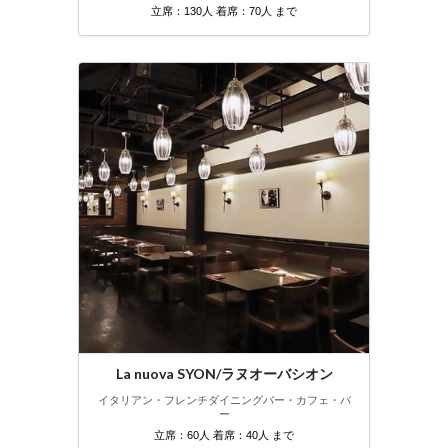
立席：130人 着席：70人 まで
La nuova SYON/ラヌオーバシオン
イタリアン・フレンチ
ダイニングバー・カフェ・バ
ー
立席：60人 着席：40人 まで