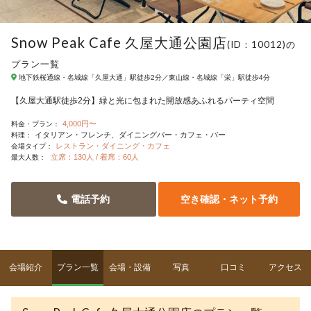
Snow Peak Cafe 久屋大通公園店
(ID：10012)の
プラン一覧
地下鉄桜通線・名城線「久屋大通」駅徒歩2分／東山線・名城線「栄」駅徒歩4分
【久屋大通駅徒歩2分】緑と光に包まれた開放感あふれるパーティ空間
4,000円〜
料金・プラン：
イタリアン・フレンチ
ダイニングバー・カフェ・バー
料理：
レストラン・ダイニング・カフェ
会場タイプ：
立席：130人 / 着席：60人
最大人数：
電話予約
空き確認・ネット予約
会場紹介
プラン一覧
会場・設備
写真
口コミ
アクセス