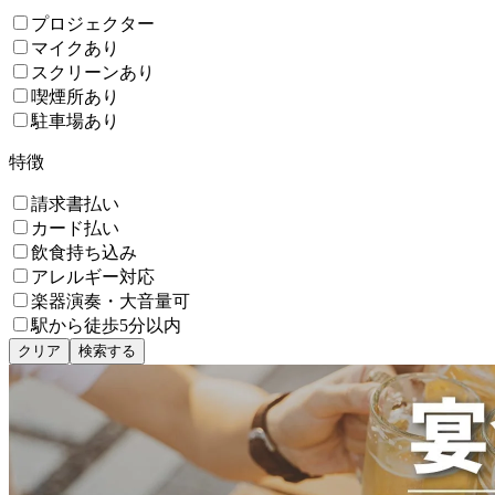
プロジェクター
マイクあり
スクリーンあり
喫煙所あり
駐車場あり
特徴
請求書払い
カード払い
飲食持ち込み
アレルギー対応
楽器演奏・大音量可
駅から徒歩5分以内
クリア
検索する