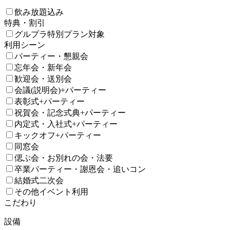
飲み放題込み
特典・割引
グルプラ特別プラン対象
利用シーン
パーティー・懇親会
忘年会・新年会
歓迎会・送別会
会議(説明会)+パーティー
表彰式+パーティー
祝賀会・記念式典+パーティー
内定式・入社式+パーティー
キックオフ+パーティー
同窓会
偲ぶ会・お別れの会・法要
卒業パーティー・謝恩会・追いコン
結婚式二次会
その他イベント利用
こだわり
設備