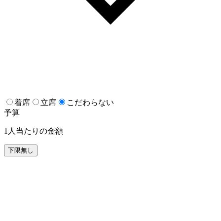
着席
立席
こだわらない
予算
1人当たりの金額
下限無し