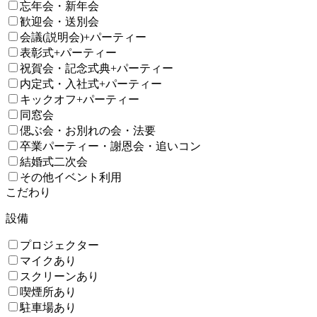
忘年会・新年会
歓迎会・送別会
会議(説明会)+パーティー
表彰式+パーティー
祝賀会・記念式典+パーティー
内定式・入社式+パーティー
キックオフ+パーティー
同窓会
偲ぶ会・お別れの会・法要
卒業パーティー・謝恩会・追いコン
結婚式二次会
その他イベント利用
こだわり
設備
プロジェクター
マイクあり
スクリーンあり
喫煙所あり
駐車場あり