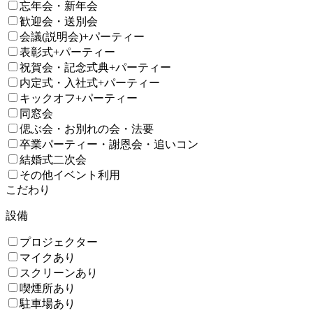
忘年会・新年会
歓迎会・送別会
会議(説明会)+パーティー
表彰式+パーティー
祝賀会・記念式典+パーティー
内定式・入社式+パーティー
キックオフ+パーティー
同窓会
偲ぶ会・お別れの会・法要
卒業パーティー・謝恩会・追いコン
結婚式二次会
その他イベント利用
こだわり
設備
プロジェクター
マイクあり
スクリーンあり
喫煙所あり
駐車場あり