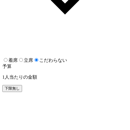
着席
立席
こだわらない
予算
1人当たりの金額
下限無し