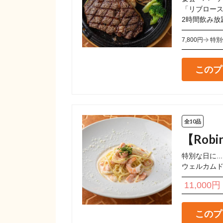
「リブロース
2時間飲み放題
7,800円
特別
このプ
全10品
【Robi
特別な日に...
ウェルカム
11,000円
このプ