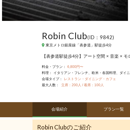
Robin Club
(ID：9842)
東京メトロ銀座線「表参道」駅徒歩4分
【表参道駅徒歩4分】アート空間 × 音楽 × 
料金・プラン：
6,800円〜
料理：
イタリアン・フレンチ
欧米・各国料理
ダイニ
会場タイプ：
レストラン・ダイニング・カフェ
最大人数：
立席：200人 / 着席：100人
会場紹介
プラン一覧
Robin Clubのご紹介