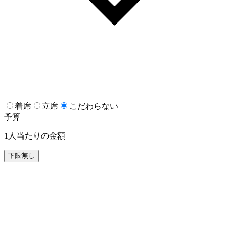
着席
立席
こだわらない
予算
1人当たりの金額
下限無し