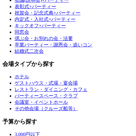
会議(説明会)+パーティー
表彰式+パーティー
祝賀会・記念式典+パーティー
内定式・入社式+パーティー
キックオフ+パーティー
同窓会
偲ぶ会・お別れの会・法要
卒業パーティー・謝恩会・追いコン
結婚式二次会
会場タイプから探す
ホテル
ゲストハウス・式場・宴会場
レストラン・ダイニング・カフェ
パーティースペース・クラブ
会議室・イベントホール
その他会場（クルーズ船等）
予算から探す
3,000円以下