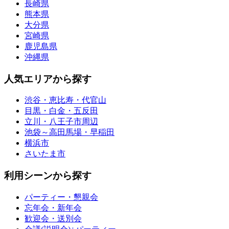
長崎県
熊本県
大分県
宮崎県
鹿児島県
沖縄県
人気エリアから探す
渋谷・恵比寿・代官山
目黒・白金・五反田
立川・八王子市周辺
池袋～高田馬場・早稲田
横浜市
さいたま市
利用シーンから探す
パーティー・懇親会
忘年会・新年会
歓迎会・送別会