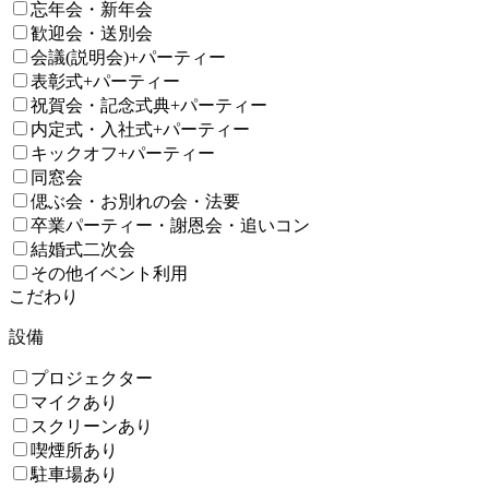
忘年会・新年会
歓迎会・送別会
会議(説明会)+パーティー
表彰式+パーティー
祝賀会・記念式典+パーティー
内定式・入社式+パーティー
キックオフ+パーティー
同窓会
偲ぶ会・お別れの会・法要
卒業パーティー・謝恩会・追いコン
結婚式二次会
その他イベント利用
こだわり
設備
プロジェクター
マイクあり
スクリーンあり
喫煙所あり
駐車場あり