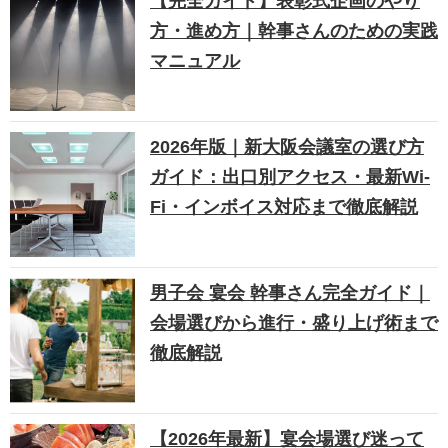
【完全ガイド】表彰式企画のやり
方・進め方｜幹事さんのための実践
マニュアル
2026年版｜新大阪会議室の選び方
ガイド：出口別アクセス・最新Wi-
Fi・インボイス対応まで徹底解説
男子会 宴会 幹事さん完全ガイド｜
会場選びから進行・盛り上げ術まで
徹底解説
【2026年最新】宴会場選び迷って