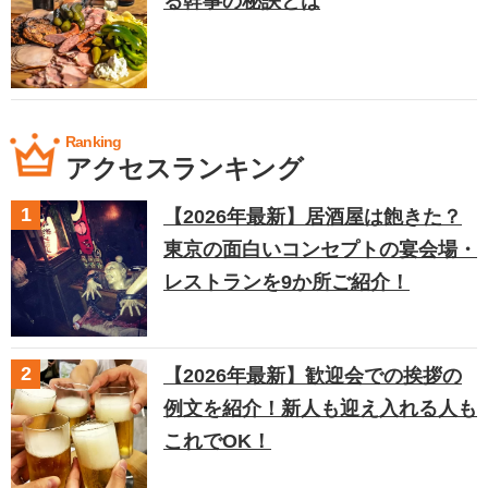
る幹事の秘訣とは
Ranking
アクセスランキング
【2026年最新】居酒屋は飽きた？
東京の面白いコンセプトの宴会場・
レストランを9か所ご紹介！
【2026年最新】歓迎会での挨拶の
例文を紹介！新人も迎え入れる人も
これでOK！