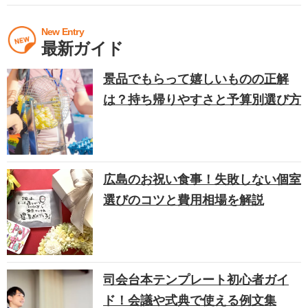
New Entry
最新ガイド
景品でもらって嬉しいものの正解
は？持ち帰りやすさと予算別選び方
広島のお祝い食事！失敗しない個室
選びのコツと費用相場を解説
司会台本テンプレート初心者ガイ
ド！会議や式典で使える例文集