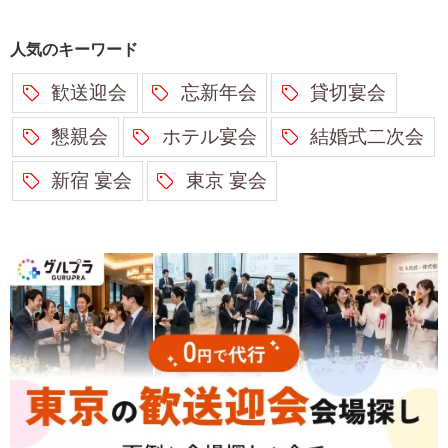
人気のキーワード
歓送迎会
忘新年会
貸切宴会
懇親会
ホテル宴会
結婚式二次会
新宿 宴会
東京 宴会